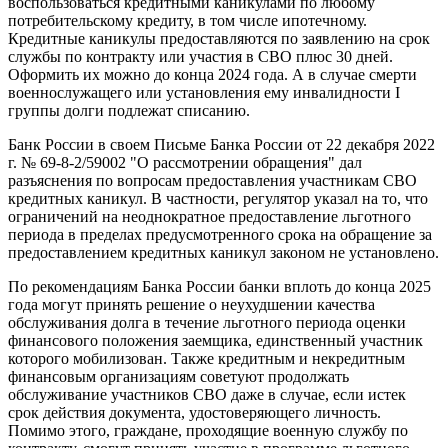
воспользоваться кредитными каникулами по любому
потребительскому кредиту, в том числе ипотечному.
Кредитные каникулы предоставляются по заявлению на срок
службы по контракту или участия в СВО плюс 30 дней.
Оформить их можно до конца 2024 года. А в случае смерти
военнослужащего или установления ему инвалидности I
группы долги подлежат списанию.
Банк России в своем Письме Банка России от 22 декабря 2022
г. № 69-8-2/59002 "О рассмотрении обращения" дал
разъяснения по вопросам предоставления участникам СВО
кредитных каникул. В частности, регулятор указал на то, что
ограничений на неоднократное предоставление льготного
периода в пределах предусмотренного срока на обращение за
предоставлением кредитных каникул законом не установлено.
По рекомендациям Банка России банки вплоть до конца 2025
года могут принять решение о неухудшении качества
обслуживания долга в течение льготного периода оценки
финансового положения заемщика, единственный участник
которого мобилизован. Также кредитным и некредитным
финансовым организациям советуют продолжать
обслуживание участников СВО даже в случае, если истек
срок действия документа, удостоверяющего личность.
Помимо этого, граждане, проходящие военную службу по