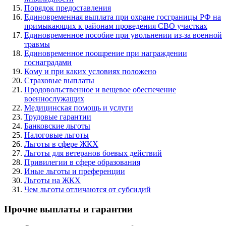
Порядок предоставления
Единовременная выплата при охране госграницы РФ на
примыкающих к районам проведения СВО участках
Единовременное пособие при увольнении из-за военной
травмы
Единовременное поощрение при награждении
госнаградами
Кому и при каких условиях положено
Страховые выплаты
Продовольственное и вещевое обеспечение
военнослужащих
Медицинская помощь и услуги
Трудовые гарантии
Банковские льготы
Налоговые льготы
Льготы в сфере ЖКХ
Льготы для ветеранов боевых действий
Привилегии в сфере образования
Иные льготы и преференции
Льготы на ЖКХ
Чем льготы отличаются от субсидий
Прочие выплаты и гарантии