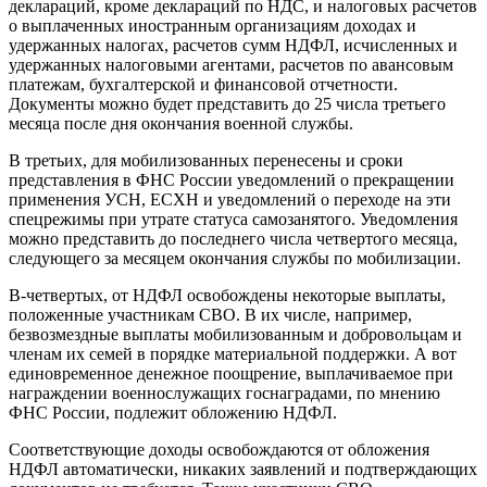
деклараций, кроме деклараций по НДС, и налоговых расчетов
о выплаченных иностранным организациям доходах и
удержанных налогах, расчетов сумм НДФЛ, исчисленных и
удержанных налоговыми агентами, расчетов по авансовым
платежам, бухгалтерской и финансовой отчетности.
Документы можно будет представить до 25 числа третьего
месяца после дня окончания военной службы.
В третьих, для мобилизованных перенесены и сроки
представления в ФНС России уведомлений о прекращении
применения УСН, ЕСХН и уведомлений о переходе на эти
спецрежимы при утрате статуса самозанятого. Уведомления
можно представить до последнего числа четвертого месяца,
следующего за месяцем окончания службы по мобилизации.
В-четвертых, от НДФЛ освобождены некоторые выплаты,
положенные участникам СВО. В их числе, например,
безвозмездные выплаты мобилизованным и добровольцам и
членам их семей в порядке материальной поддержки. А вот
единовременное денежное поощрение, выплачиваемое при
награждении военнослужащих госнаградами, по мнению
ФНС России, подлежит обложению НДФЛ.
Соответствующие доходы освобождаются от обложения
НДФЛ автоматически, никаких заявлений и подтверждающих