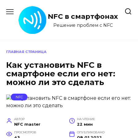
Перейти
к
NFC в смартфонах
содержанию
Решение проблем с NFC
ГЛАВНАЯ СТРАНИЦА
Как установить NFC в
смартфоне если его нет:
можно ли это сделать
NFC
АВТОР
НА ЧТЕНИЕ
NFC master
22 мин
ПРОСМОТРОВ
ОПУБЛИКОВАНО
43
08.01.2022