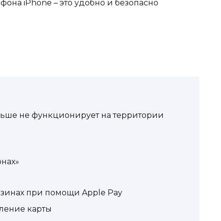
ефона iPhone – это удобно и безопасно
больше не функционирует на территории
онах»
азинах при помощи Apple Pay
ление карты