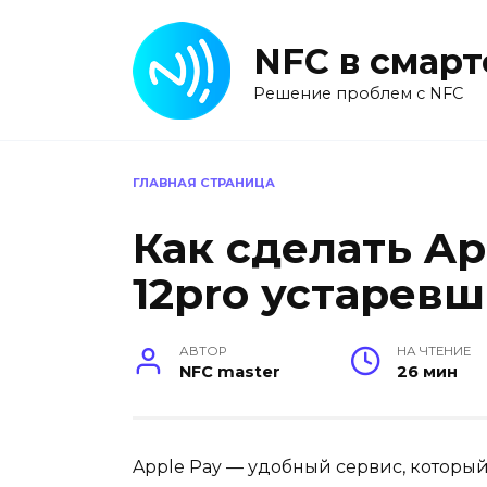
Перейти
к
NFC в смар
содержанию
Решение проблем с NFC
ГЛАВНАЯ СТРАНИЦА
Как сделать Ap
12pro устарев
АВТОР
НА ЧТЕНИЕ
NFC master
26 мин
Apple Pay — удобный сервис, который