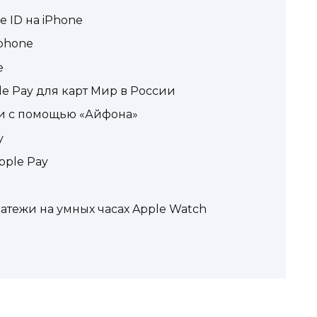
 ID на iPhone
Iphone
e
e Pay для карт Мир в России
ги с помощью «Айфона»
у
pple Pay
атежи на умных часах Apple Watch