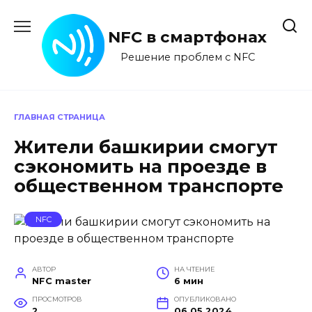
Перейти
к
NFC в смартфонах
содержанию
Решение проблем с NFC
ГЛАВНАЯ СТРАНИЦА
Жители башкирии смогут
сэкономить на проезде в
общественном транспорте
NFC
АВТОР
НА ЧТЕНИЕ
NFC master
6 мин
ПРОСМОТРОВ
ОПУБЛИКОВАНО
2
06.05.2024