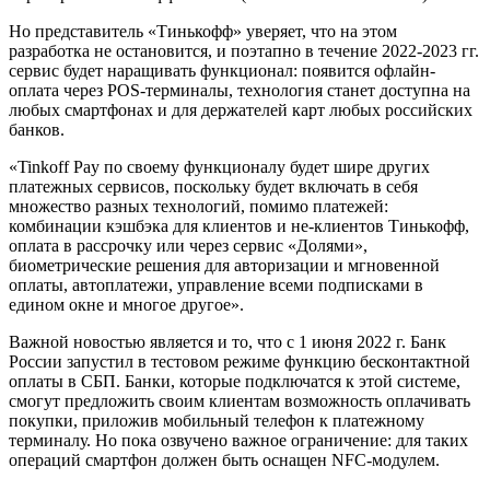
Но представитель «Тинькофф» уверяет, что на этом
разработка не остановится, и поэтапно в течение 2022-2023 гг.
сервис будет наращивать функционал: появится офлайн-
оплата через POS-терминалы, технология станет доступна на
любых смартфонах и для держателей карт любых российских
банков.
«Tinkoff Pay по своему функционалу будет шире других
платежных сервисов, поскольку будет включать в себя
множество разных технологий, помимо платежей:
комбинации кэшбэка для клиентов и не-клиентов Тинькофф,
оплата в рассрочку или через сервис «Долями»,
биометрические решения для авторизации и мгновенной
оплаты, автоплатежи, управление всеми подписками в
едином окне и многое другое».
Важной новостью является и то, что с 1 июня 2022 г. Банк
России запустил в тестовом режиме функцию бесконтактной
оплаты в СБП. Банки, которые подключатся к этой системе,
смогут предложить своим клиентам возможность оплачивать
покупки, приложив мобильный телефон к платежному
терминалу. Но пока озвучено важное ограничение: для таких
операций смартфон должен быть оснащен NFC-модулем.