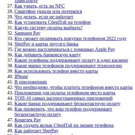
транспорте
Как узнать, есть ли NFC
Смартфон украли или потерялся
Что делать, если не работает
Как установить СберПэй на телефон
Какую систему оплаты выбрать?
Samsung Pay
Кто сможет оплачивать покупки телефоном 2022 году
SberPay и карты другого банка
Где можно расплачиваться с помощью Apple Pay
Как добавить банковскую карту
Какие телефоны поддерживают оплату в одно касание
Какие марки телефонов поддерживают технологию
Как использовать телефон вместо карты
IPhone
В приложениях
Что необходимо, чтобы платить телефоном вместо карты
Приложения для оплаты телефоном место карты
ТОП-10 самых распространенных приложений
Какие банки поддерживают бесконтактную оплату
Как проверить, что ваш телефон поддерживает
бесконтактную оплату
Кошелек Pay
Как создать ярлык СберПэй на экране телефона
Как работает SberPay