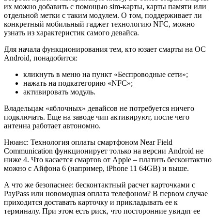
их можно добавить с помощью sim-карты, карты памяти или
отдельной метки с таким модулем. О том, поддерживает ли
конкретный мобильный гаджет технологию NFC, можно
узнать из характеристик самого девайса.
Для начала функционирования тем, кто юзает смарты на ОС
Android, понадобится:
кликнуть в меню на пункт «Беспроводные сети»;
нажать на подкатегорию «NFC»;
активировать модуль.
Владельцам «яблочных» девайсов не потребуется ничего
подключать. Еще на заводе чип активируют, после чего
антенна работает автономно.
Нюанс: Технология оплаты смартфоном Near Field
Communication функционирует только на версии Android не
ниже 4. Что касается смартов от Apple – платить бесконтактно
можно с Айфона 6 (например, iPhone 11 64GB) и выше.
А что же безопаснее: бесконтактный расчет карточками с
PayPass или новомодная оплата телефоном? В первом случае
приходится доставать карточку и прикладывать ее к
терминалу. При этом есть риск, что посторонние увидят ее