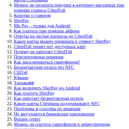
Можно ли оплатить покупки в интернет-магазинах при
помощи сервиса СберПэй
Коротко о главном
SberPay
Mir Pay – только для Android
Как платить при помощи айфона
Ответы на частые вопросы по СберПэй
Какие карты можно привязать к сервису SberPay
СберПэй пишет нет доступных карт
Почему не работает СберПэй
Перспективные решения
Как расплачиваться смартфоном?
Бесконтактная оплата без NFC
СБПэй
Юмани
Тинькофф
Как включить SberPay на Android
Как платить SberPay
Как работает бесконтактная оплата
Какие карты Сбербанк поддерживают NFC
Проблемы и способы их решения
Не запускаются банковские приложения
Вопрос-ответ
Можно ли платить смартфоном в общественном