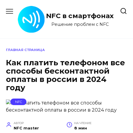
Перейти
к
NFC в смартфонах
содержанию
Решение проблем с NFC
ГЛАВНАЯ СТРАНИЦА
Как платить телефоном все
способы бесконтактной
оплаты в россии в 2024
году
NFC
АВТОР
НА ЧТЕНИЕ
NFC master
8 мин