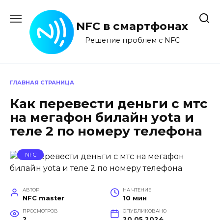
Перейти
к
NFC в смартфонах
содержанию
Решение проблем с NFC
ГЛАВНАЯ СТРАНИЦА
Как перевести деньги с мтс
на мегафон билайн yota и
теле 2 по номеру телефона
NFC
АВТОР
НА ЧТЕНИЕ
NFC master
10 мин
ПРОСМОТРОВ
ОПУБЛИКОВАНО
2
20.05.2024