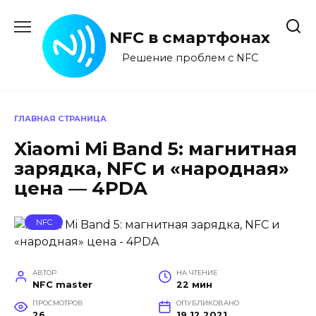
Перейти
к
NFC в смартфонах
содержанию
Решение проблем с NFC
ГЛАВНАЯ СТРАНИЦА
Xiaomi Mi Band 5: магнитная
зарядка, NFC и «народная»
цена — 4PDA
NFC
АВТОР
НА ЧТЕНИЕ
NFC master
22 мин
ПРОСМОТРОВ
ОПУБЛИКОВАНО
26
19.12.2021