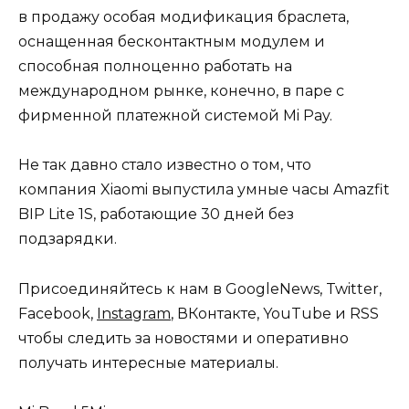
в продажу особая модификация браслета,
оснащенная бесконтактным модулем и
способная полноценно работать на
международном рынке, конечно, в паре с
фирменной платежной системой Mi Pay.
Не так давно стало известно о том, что
компания Xiaomi выпустила умные часы
Amazfit
BIP Lite 1S
, работающие 30 дней без
подзарядки.
Присоединяйтесь к нам в
G
o
o
g
l
e
News
,
Twitter
,
Facebook
,
Instagram
,
ВКонтакте
,
YouTube
и
RSS
чтобы следить за новостями и оперативно
получать интересные материалы.