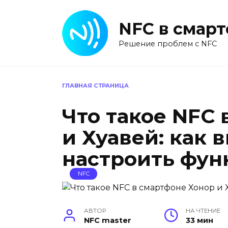
Перейти
к
NFC в смар
содержанию
Решение проблем с NFC
ГЛАВНАЯ СТРАНИЦА
Что такое NFC
и Хуавей: как 
настроить фу
NFC
АВТОР
НА ЧТЕНИЕ
NFC master
33 мин