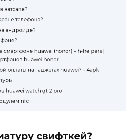
в ватсапе?
экране телефона?
на андроиде?
ефоне?
 смартфоне huawei (honor) – h-helpers |
артфонов huawei honor
ой оплаты на гаджетах huawei? – 4apk
атуры
 huawei watch gt 2 pro
одулем nfc
иатуру свифткей?