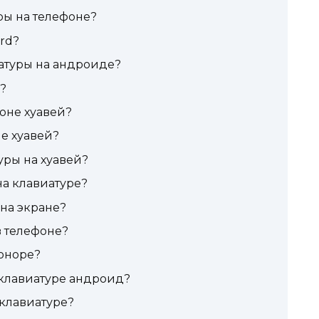
ры на телефоне?
rd?
атуры на андроиде?
?
оне хуавей?
е хуавей?
уры на хуавей?
а клавиатуре?
на экране?
в телефоне?
хоноре?
 клавиатуре андроид?
клавиатуре?