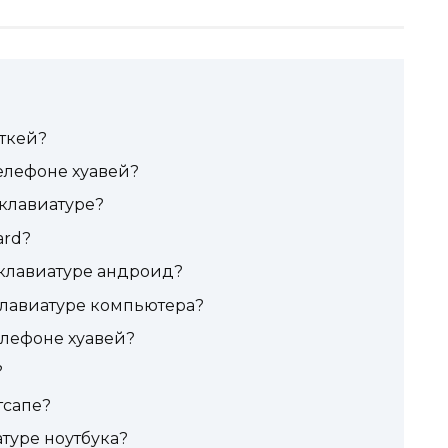
ткей?
телефоне хуавей?
клавиатуре?
ard?
 клавиатуре андроид?
клавиатуре компьютера?
елефоне хуавей?
?
тсапе?
туре ноутбука?