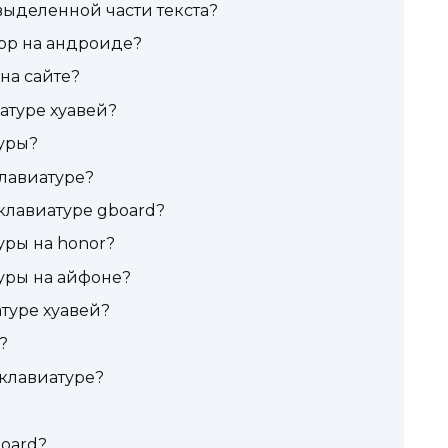
ыделенной части текста?
pp на андроиде?
на сайте?
атуре хуавей?
уры?
клавиатуре?
клавиатуре gboard?
уры на honor?
уры на айфоне?
туре хуавей?
?
клавиатуре?
board?