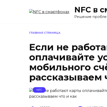
Перейти
NFC в 
к
содержанию
Решение пробле
ГЛАВНАЯ СТРАНИЦА
Если не работ
оплачивайте у
мобильного сч
рассказываем ч
NFC