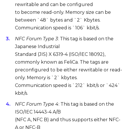
rewritable and can be configured
to become read-only. Memory size can be
between `48` bytes and `2` Kbytes.
Communication speed is `106` kbit/s.
NFC Forum Type 3
: This tag is based on the
Japanese Industrial
Standard (JIS) X 6319-4 (ISO/IEC 18092),
commonly known as FeliCa. The tags are
preconfigured to be either rewritable or read-
only. Memory is `2` kbytes.
Communication speed is `212` kbit/s or `424`
kbit/s.
NFC Forum Type 4
: This tag is based on the
ISO/IEC 14443-4 A/B
(NFC A, NFC B) and thus supports either NFC-
A or NFC-B