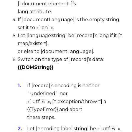
[=document element=]’s
lang
attribute.
If |documentLanguage| is the empty string,
set it to «`en`».
Let |language:string| be |record|’s
lang
if it [=
map/exists =],
or else to |documentLanguage|.
Switch on the type of |record|’s
data
:
{{DOMString}}
If |record|’s
encoding
is neither
`undefined` nor
«`utf-8`», [= exception/throw =] a
{{TypeError}} and abort
these steps.
Let |encoding label:string| be «`utf-8`».