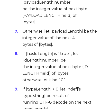
|payloadLength:number|
be the integer value of next byte
(
PAYLOAD LENGTH field
) of
|bytes|.
Otherwise, let |payloadLength| be the
integer value of the next 4
bytes of |bytes|.
If |hasIdLength| is `true`, let
|idLength:number| be
the integer value of next byte (
ID
LENGTH field
) of |bytes|,
otherwise let it be `0`.
If |typeLength| > 0, let |ndef|’s
|type:string| be result of
running
UTF-8 decode
on the next
|typeLength|