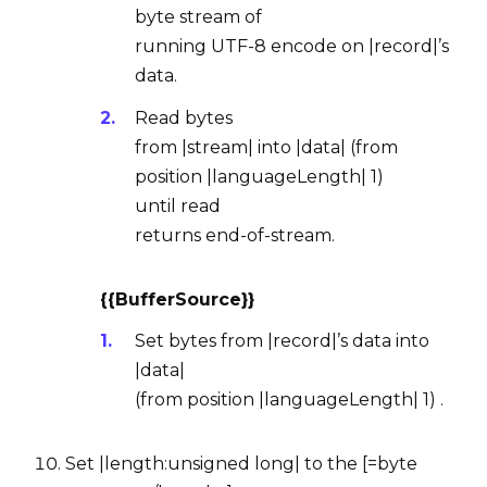
byte stream
of
running
UTF-8 encode
on |record|’s
data
.
Read
bytes
from |stream| into |data| (from
position |languageLength| 1)
until
read
returns
end-of-stream
.
{{BufferSource}}
Set bytes from |record|’s
data
into
|data|
(from position |languageLength| 1) .
Set |length:unsigned long| to the [=byte