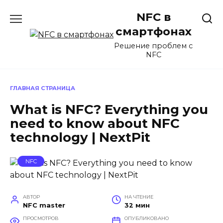
Перейти
NFC в
к
содержанию
смартфонах
Решение проблем с
NFC
ГЛАВНАЯ СТРАНИЦА
What is NFC? Everything you
need to know about NFC
technology | NextPit
NFC
АВТОР
НА ЧТЕНИЕ
NFC master
32 мин
ПРОСМОТРОВ
ОПУБЛИКОВАНО