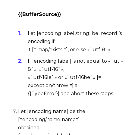
{{BufferSource}}
Let |encoding label:string| be |record|’s
encoding
if
it [= map/exists =], or else «`utf-8`».
If |encoding label| is not equal to «`utf-
8`», «`utf-16`»,
«`utf-16le`» or «`utf-16be`» [=
exception/throw =] a
{{TypeError}} and abort these steps.
Let |encoding name| be the
[=encoding/name|name=]
obtained