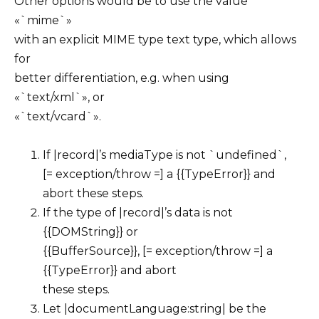
Other options would be to use the value
«`mime`»
with an explicit
MIME type
text type, which allows
for
better differentiation, e.g. when using
«`text/xml`», or
«`text/vcard`».
If |record|’s
mediaType
is not `undefined`,
[= exception/throw =] a {{TypeError}} and
abort these steps.
If the type of |record|’s
data
is not
{{DOMString}} or
{{BufferSource}}, [= exception/throw =] a
{{TypeError}} and abort
these steps.
Let |documentLanguage:string| be the