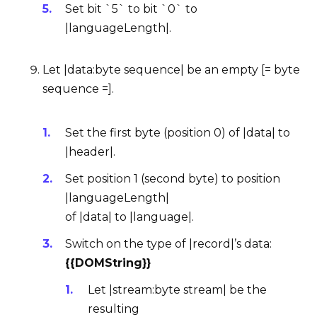
Set bit `5` to bit `0` to
|languageLength|.
Let |data:byte sequence| be an empty [= byte
sequence =].
Set the first
byte
(position 0) of |data| to
|header|.
Set position 1 (second
byte
) to position
|languageLength|
of |data| to |language|.
Switch on the type of |record|’s
data
:
{{DOMString}}
Let |stream:byte stream| be the
resulting