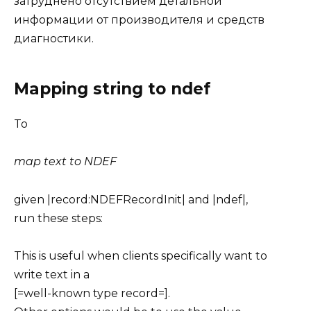
затруднено отсутствием детальной
информации от производителя и средств
диагностики.
Mapping string to ndef
To
map text to NDEF
given |record:NDEFRecordInit| and |ndef|,
run these steps:
This is useful when clients specifically want to
write text in a
[=well-known type record=].