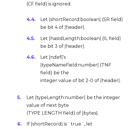
(
CF field
) is ignored.
Let |shortRecord:boolean| (
SR field
)
be bit 4 of |header|.
Let |hasIdLength:boolean| (
IL field
)
be bit 3 of |header|.
Let |ndef|’s
|typeNameField:number| (
TNF
field
) be the
integer value of bit 2-0 of |header|.
Let |typeLength:number| be the integer
value of next byte
(
TYPE LENGTH field
) of |bytes|.
If |shortRecord| is `true`, let