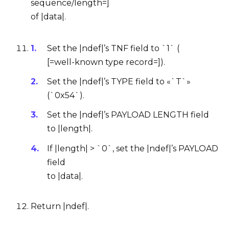
sequence/length=]
of |data|.
Set the |ndef|’s
TNF field
to `1` (
[=well-known type record=]).
Set the |ndef|’s
TYPE field
to «`T`»
(`0x54`).
Set the |ndef|’s
PAYLOAD LENGTH field
to |length|.
If |length| > `0`, set the |ndef|’s
PAYLOAD
field
to |data|.
Return |ndef|.