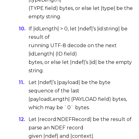
(
TYPE field
) bytes, or else let |type| be the
empty string.
If |idLength| > 0, let |ndef|’s |id:string| be
result of
running
UTF-8 decode
on the next
|idLength| (
ID field
)
bytes, or else let |ndef|’s |id| be the empty
string.
Let |ndef|’s |payload| be the
byte
sequence
of the last
|payloadLength| (
PAYLOAD field
) bytes,
which may be `0` bytes.
Let |record:NDEFRecord| be the result of
parse an NDEF record
given |ndef| and |context|.