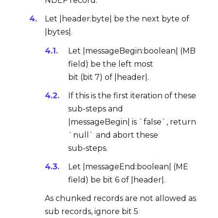
NDEF record
.
Let |header:byte| be the next byte of
|bytes|.
Let |messageBegin:boolean| (
MB
field
) be the left most
bit (bit 7) of |header|.
If this is the first iteration of these
sub-steps and
|messageBegin| is `false`, return
`null` and abort these
sub-steps.
Let |messageEnd:boolean| (
ME
field
) be bit 6 of |header|.
As chunked records are not allowed as
sub records, ignore bit 5