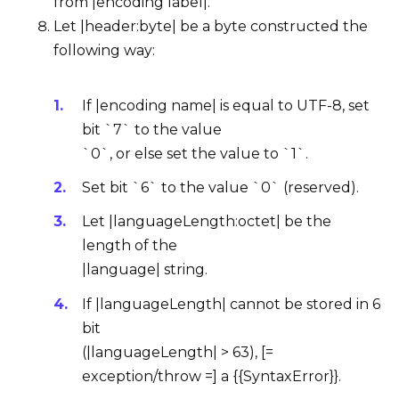
from |encoding label|.
Let |header:byte| be a
byte
constructed the
following way:
If |encoding name| is equal to UTF-8, set
bit `7` to the value
`0`, or else set the value to `1`.
Set bit `6` to the value `0` (reserved).
Let |languageLength:octet| be the
length of the
|language|
string
.
If |languageLength| cannot be stored in 6
bit
(|languageLength| > 63), [=
exception/throw =] a {{SyntaxError}}.