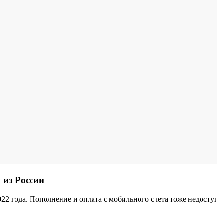
 из России
2022 года. Пополнение и оплата с мобильного счета тоже недост