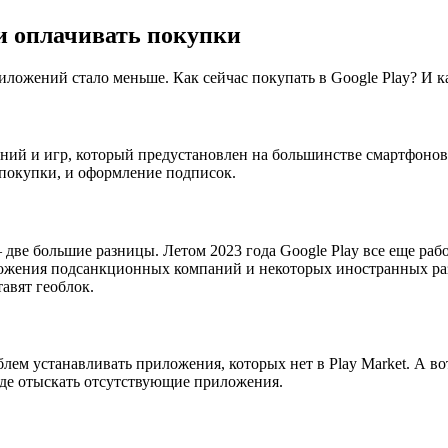
 и оплачивать покупки
риложений стало меньше. Как сейчас покупать в Google Play? И к
ений и игр, который предустановлен на большинстве смартфоно
 покупки, и оформление подписок.
 две большие разницы. Летом 2023 года Google Play все еще ра
ожения подсанкционных компаний и некоторых иностранных разр
авят геоблок.
лем устанавливать приложения, которых нет в Play Market. А вот
и где отыскать отсутствующие приложения.