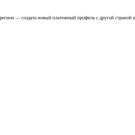
 регион — создать новый платежный профиль с другой страной и