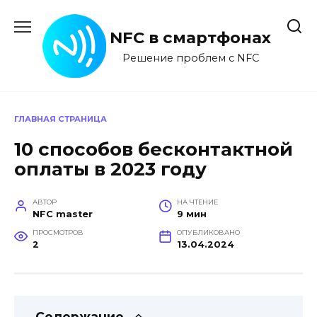
Перейти
к
NFC в смартфонах
содержанию
Решение проблем с NFC
ГЛАВНАЯ СТРАНИЦА
10 способов бесконтактной
оплаты в 2023 году
АВТОР
НА ЧТЕНИЕ
NFC master
9 мин
ПРОСМОТРОВ
ОПУБЛИКОВАНО
2
13.04.2024
Содержание