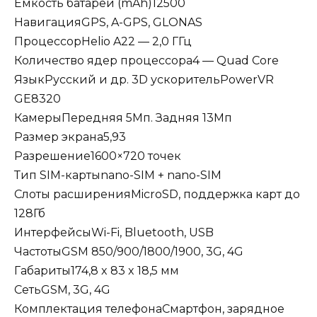
Емкость батареи (mAh)12500
НавигацияGPS, A-GPS, GLONAS
ПроцессорHelio A22 — 2,0 ГГц
Количество ядер процессора4 — Quad Core
ЯзыкРусский и др. 3D ускорительPowerVR
GE8320
КамерыПередняя 5Мп. Задняя 13Мп
Размер экрана5,93
Разрешение1600×720 точек
Тип SIM-картыnano-SIM + nano-SIM
Слоты расширенияMicroSD, поддержка карт до
128Гб
ИнтерфейсыWi-Fi, Bluetooth, USB
ЧастотыGSM 850/900/1800/1900, 3G, 4G
Габариты174,8 x 83 x 18,5 мм
СетьGSM, 3G, 4G
Комплектация телефонаСмартфон, зарядное