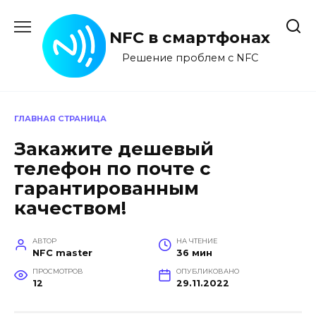
Перейти
к
NFC в смартфонах
содержанию
Решение проблем с NFC
ГЛАВНАЯ СТРАНИЦА
Закажите дешевый
телефон по почте с
гарантированным
качеством!
АВТОР
НА ЧТЕНИЕ
NFC master
36 мин
ПРОСМОТРОВ
ОПУБЛИКОВАНО
12
29.11.2022