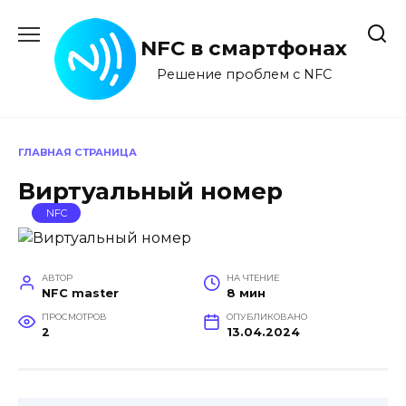
Перейти
к
NFC в смартфонах
содержанию
Решение проблем с NFC
ГЛАВНАЯ СТРАНИЦА
Виртуальный номер
NFC
АВТОР
НА ЧТЕНИЕ
NFC master
8 мин
ПРОСМОТРОВ
ОПУБЛИКОВАНО
2
13.04.2024