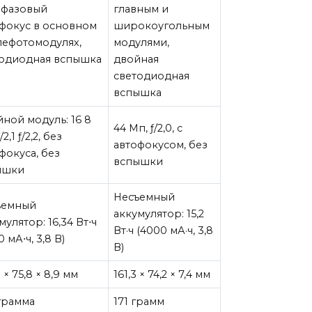
4, фазовый
главным и
фокус в основном
широкоугольным
лефотомодулях,
модулями,
тодиодная вспышка
двойная
светодиодная
вспышка
ной модуль: 16 8
44 Мп, ƒ/2,0, с
/2,1 ƒ/2,2, без
автофокусом, без
фокуса, без
вспышки
ышки
Несъемный
ъемный
аккумулятор: 15,2
мулятор: 16,34 Вт⋅ч
Вт·ч (4000 мА·ч, 3,8
0 мА⋅ч, 3,8 В)
В)
 × 75,8 × 8,9 мм
161,3 × 74,2 × 7,4 мм
грамма
171 грамм