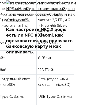
lcomm Snapdragon
Snapdragon 720G:
: восемь ядер (2 ×
восемь ядер (2 ×
 465 Gold, частота
Kryo 465 Gold,
Гц и 6 × Kryo 465
частота 2,3 ГГц и 6
r, частота 1,8 ГГц)
× Kryo 465 Silver,
Как настроить NFC Xiaomi:
частота 1,8 ГГц)
есть ли NFC в Xiaomi, как
пользоваться, как привязать
no 618
Adreno 618
банковскую карту и как
оплачивать.
айт
8 Гбайт
Гбайт
128 Гбайт
 (отдельный слот
Есть (отдельный
microSD)
слот для microSD)
Type-C, 3,5 мм
USB Type-C, 3,5-мм