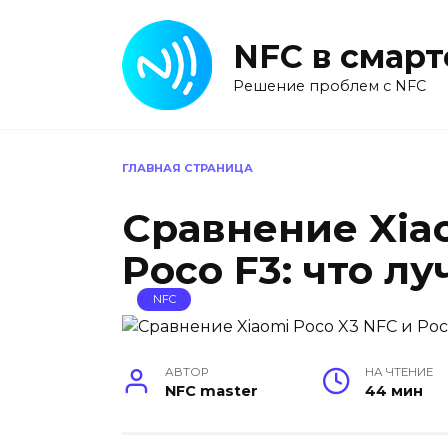
Перейти
к
NFC в смар
содержанию
Решение проблем с NFC
ГЛАВНАЯ СТРАНИЦА
Сравнение Xiao
Poco F3: что лу
NFC
АВТОР
НА ЧТЕНИЕ
NFC master
44 мин