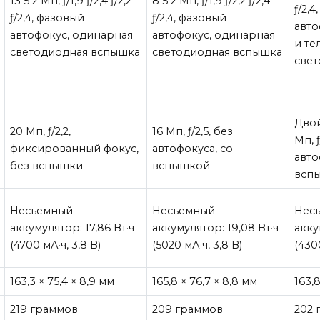
13 5 2 Мп, ƒ/1,9 ƒ/2,4 ƒ/2,2
8 5 2 Мп, ƒ/1,9 ƒ/2,2 ƒ/2,4
ƒ/2,
ƒ/2,4, фазовый
ƒ/2,4, фазовый
авто
автофокус, одинарная
автофокус, одинарная
и те
светодиодная вспышка
светодиодная вспышка
све
Двой
20 Мп, ƒ/2,2,
16 Мп, ƒ/2,5, без
Мп, ƒ
фиксированный фокус,
автофокуса, со
авто
без вспышки
вспышкой
всп
Несъемный
Несъемный
Нес
аккумулятор: 17,86 Вт·ч
аккумулятор: 19,08 Вт·ч
акку
(4700 мА·ч, 3,8 В)
(5020 мА·ч, 3,8 В)
(430
163,3 × 75,4 × 8,9 мм
165,8 × 76,7 × 8,8 мм
163,8
219 граммов
209 граммов
202 