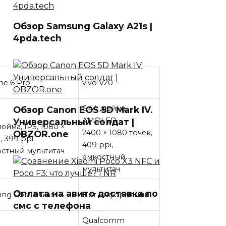
Обзор Samsung Galaxy A21s |
4pda.tech
me 6 Pro
vivo V20
6,44 дюйма,
Обзор Canon EOS 5D Mark IV.
AMOLED,
Универсальный солдат |
дюйма, IPS, 1080 ×
2400 × 1080 точек,
OBZOR.one
, 399 ppi;
409 ppi,
стный мультитач
емкостный
мультитач
Оплата на авито доставка по
ng Gorilla Glass 5
Нет информации
смс с телефона
Qualcomm