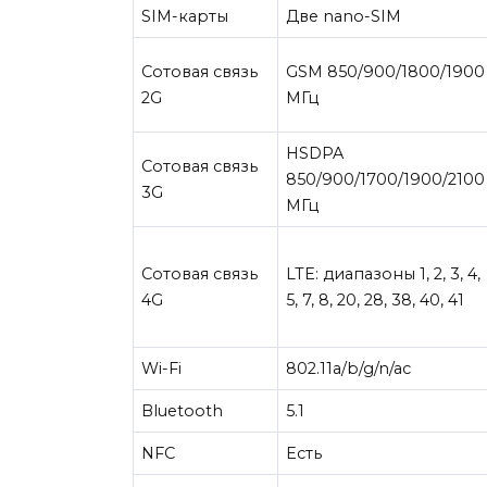
SIM-карты
Две nano-SIM
Сотовая связь
GSM 850/900/1800/1900
2G
МГц
HSDPA
Сотовая связь
850/900/1700/1900/2100
3G
МГц
Сотовая связь
LTE: диапазоны 1, 2, 3, 4,
4G
5, 7, 8, 20, 28, 38, 40, 41
Wi-Fi
802.11a/b/g/n/ac
Bluetooth
5.1
NFC
Есть