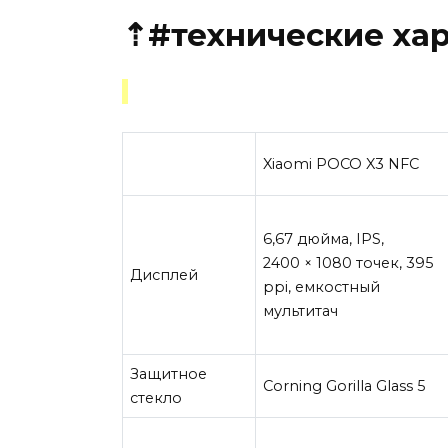
⇡#технические ха
Xiaomi POCO X3 NFC
6,67 дюйма, IPS,
2400 × 1080 точек, 395
Дисплей
ppi, емкостный
мультитач
Защитное
Corning Gorilla Glass 5
стекло