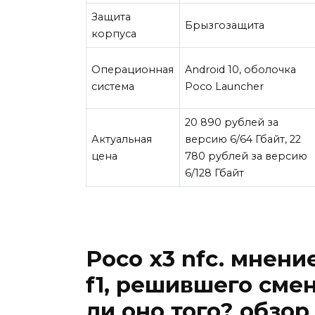
Защита
Брызгозащита
корпуса
Операционная
Android 10, оболочка
система
Poco Launcher
20 890 рублей за
Актуальная
версию 6/64 Гбайт
,
22
цена
780 рублей за версию
6/128 Гбайт
Poco x3 nfc. мнен
f1, решившего смен
ли оно того? обзо