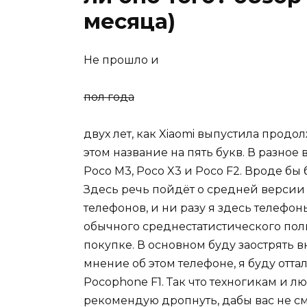
месяца)
Не прошло и
пол года
двух лет, как Xiaomi выпустила прод
этом название на пять букв. В разно
Poco М3, Poco X3 и Poco F2. Вроде бы б
Здесь речь пойдёт о средней версии
телефонов, и ни разу я здесь телефоны
обычного среднестатистического пол
покупке. В основном буду заострять в
мнение об этом телефоне, я буду отт
Pocophone F1. Так что техногикам и л
рекомендую дропнуть, дабы вас не с