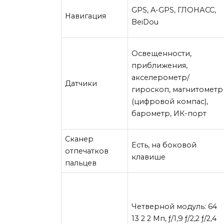
GPS, A-GPS, ГЛОНАСС,
Навигация
BeiDou
Освещенности,
приближения,
акселерометр/
Датчики
гироскоп, магнитометр
(цифровой компас),
барометр, ИК-порт
Сканер
Есть, на боковой
отпечатков
клавише
пальцев
Четверной модуль: 64
13 2 2 Мп, ƒ/1,9 ƒ/2,2 ƒ/2,4