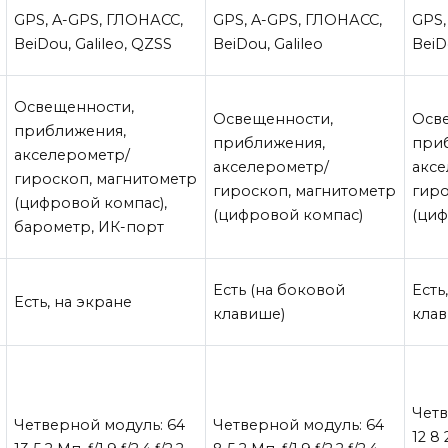
GPS, A-GPS, ГЛОНАСС,
GPS, A-GPS, ГЛОНАСС,
GPS,
BeiDou, Galileo, QZSS
BeiDou, Galileo
BeiD
Освещенности,
Освещенности,
Осв
приближения,
приближения,
при
акселерометр/
акселерометр/
аксе
гироскоп, магнитометр
гироскоп, магнитометр
гиро
(цифровой компас),
(цифровой компас)
(циф
барометр, ИК-порт
Есть (на боковой
Есть
Есть, на экране
клавише)
кла
Четв
Четверной модуль: 64
Четверной модуль: 64
12 8 