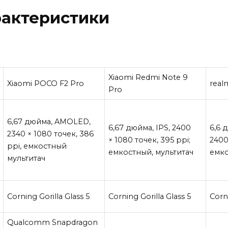
рактеристики
Xiaomi Redmi Note 9
Xiaomi POCO F2 Pro
real
Pro
6,67 дюйма, AMOLED,
6,67 дюйма, IPS, 2400
6,6 
2340 × 1080 точек, 386
× 1080 точек, 395 ppi;
2400
ppi, емкостный
емкостный, мультитач
емко
мультитач
Corning Gorilla Glass 5
Corning Gorilla Glass 5
Corni
Qualcomm Snapdragon