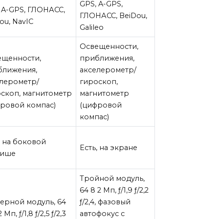
GPS, A-GPS,
 A-GPS, ГЛОНАСС,
ГЛОНАСС, BeiDou,
ou, NavIC
Galileo
Освещенности,
ещенности,
приближения,
ближения,
акселерометр/
лерометр/
гироскоп,
скоп, магнитометр
магнитометр
ровой компас)
(цифровой
компас)
, на боковой
Есть, на экране
више
Тройной модуль,
64 8 2 Мп, ƒ/1,9 ƒ/2,2
ерной модуль, 64
ƒ/2,4, фазовый
2 Мп, ƒ/1,8 ƒ/2,5 ƒ/2,3
автофокус с