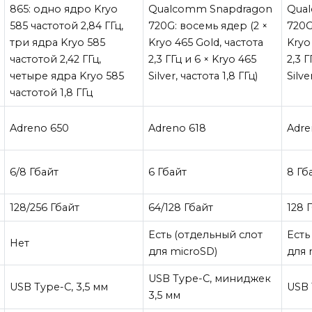
865: одно ядро Kryo
Qualcomm Snapdragon
Qua
585 частотой 2,84 ГГц,
720G: восемь ядер (2 ×
720G
три ядра Kryo 585
Kryo 465 Gold, частота
Kryo
частотой 2,42 ГГц,
2,3 ГГц и 6 × Kryo 465
2,3 Г
четыре ядра Kryo 585
Silver, частота 1,8 ГГц)
Silve
частотой 1,8 ГГц
Adreno 650
Adreno 618
Adre
6/8 Гбайт
6 Гбайт
8 Гб
128/256 Гбайт
64/128 Гбайт
128 
Есть (отдельный слот
Есть
Нет
для microSD)
для 
USB Type-C, миниджек
USB Type-C, 3,5 мм
USB 
3,5 мм