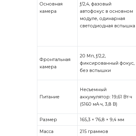
Основная
ƒ/2,4, фазовый
камера
автофокус в основном
модуле, одинарная
светодиодная вспышка
20 Мп, ƒ/2,2,
Фронтальная
фиксированный фокус,
камера
без вспышки
Несъемный
Питание
аккумулятор: 19,61 Вт·ч
(5160 мА·ч, 3,8 В)
Размер
165,3 × 76,8 × 9,4 мм
Масса
215 граммов