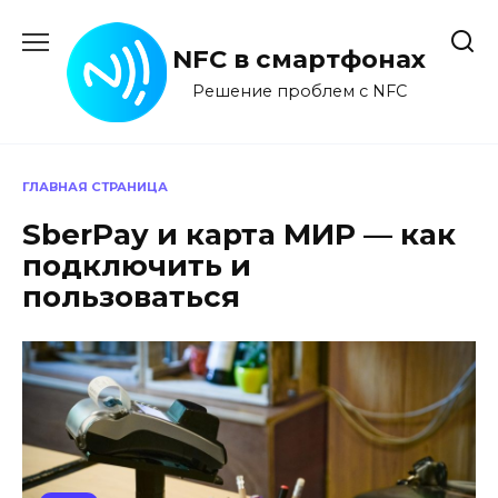
Перейти
к
NFC в смартфонах
содержанию
Решение проблем с NFC
ГЛАВНАЯ СТРАНИЦА
SberPay и карта МИР — как
подключить и
пользоваться