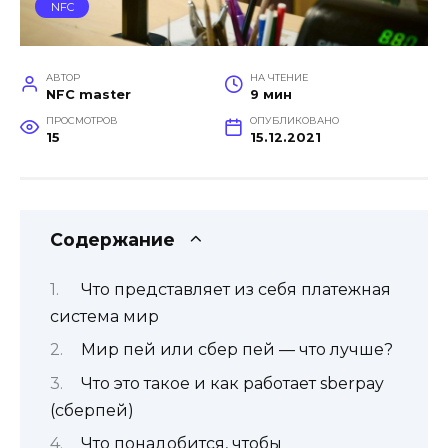
NFC
АВТОР
НА ЧТЕНИЕ
NFC master
9 мин
ПРОСМОТРОВ
ОПУБЛИКОВАНО
15
15.12.2021
Содержание
Что представляет из себя платежная
система мир
Мир пей или сбер пей — что лучше?
Что это такое и как работает sberpay
(сберпей)
Что понадобится, чтобы