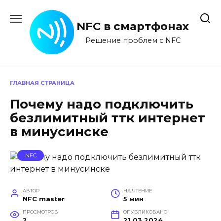
Перейти
к
NFC в смартфонах
содержанию
Решение проблем с NFC
ГЛАВНАЯ СТРАНИЦА
Почему надо подключить
безлимитный ттк интернет
в минусинске
NFC
АВТОР
НА ЧТЕНИЕ
NFC master
5 мин
ПРОСМОТРОВ
ОПУБЛИКОВАНО
2
21.03.2024