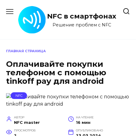
Перейти
к
NFC в смартфонах
содержанию
Решение проблем с NFC
ГЛАВНАЯ СТРАНИЦА
Оплачивайте покупки
телефоном с помощью
tinkoff pay для android
NFC
АВТОР
НА ЧТЕНИЕ
NFC master
16 мин
ПРОСМОТРОВ
ОПУБЛИКОВАНО
2
23.03.2024