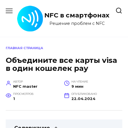
Перейти
к
NFC в смартфонах
содержанию
Решение проблем с NFC
ГЛАВНАЯ СТРАНИЦА
Объедините все карты visa
в один кошелек pay
АВТОР
НА ЧТЕНИЕ
NFC master
9 мин
ПРОСМОТРОВ
ОПУБЛИКОВАНО
1
22.04.2024
Содержание