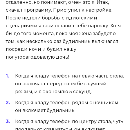
отдаленно, но понимают, о чем это я. Итак,
скачал программу. Приступил к настройке.
После недели борьбы с идиотскими
сценариями я таки оставил себе парочку. Хотя
бы до того момента, пока моя жена забудет о
том, как несколько раз будильник включался
посреди ночи и будил нашу
полуторагодовалую дочь!
Когда я кладу телефон на левую часть стола,
он включает перед сном беззвучный
режим, и я экономлю 5 секунд.
Когда я кладу телефон рядом с ночником,
он включает будильник.
Когда я кладу телефон по центру стола, чуть
поодаль от клавиатуры, он включает