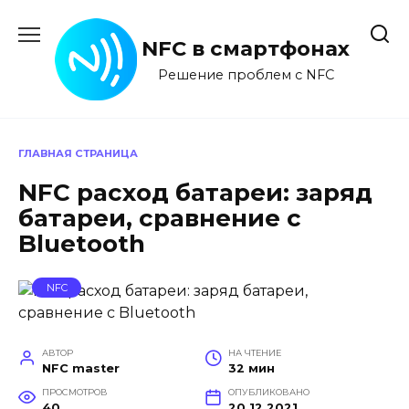
Перейти
к
NFC в смартфонах
содержанию
Решение проблем с NFC
ГЛАВНАЯ СТРАНИЦА
NFC расход батареи: заряд
батареи, сравнение с
Bluetooth
NFC
АВТОР
НА ЧТЕНИЕ
NFC master
32 мин
ПРОСМОТРОВ
ОПУБЛИКОВАНО
40
20.12.2021