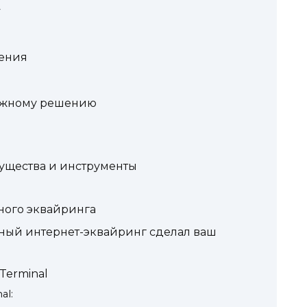
y
ения
ежному решению
ущества и инструменты
ного эквайринга
ьный интернет-эквайринг сделал ваш
Terminal
al: