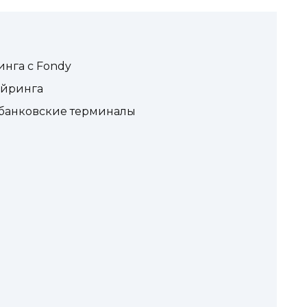
нга с Fondy
айринга
 банковские терминалы