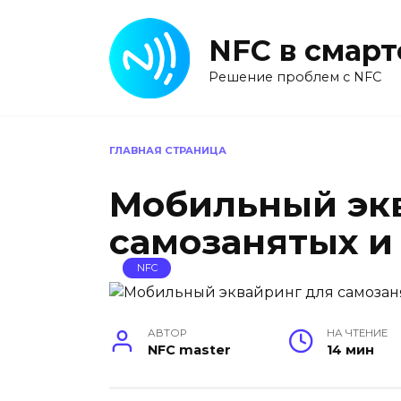
Перейти
к
NFC в смар
содержанию
Решение проблем с NFC
ГЛАВНАЯ СТРАНИЦА
Мобильный эк
самозанятых и
NFC
АВТОР
НА ЧТЕНИЕ
NFC master
14 мин