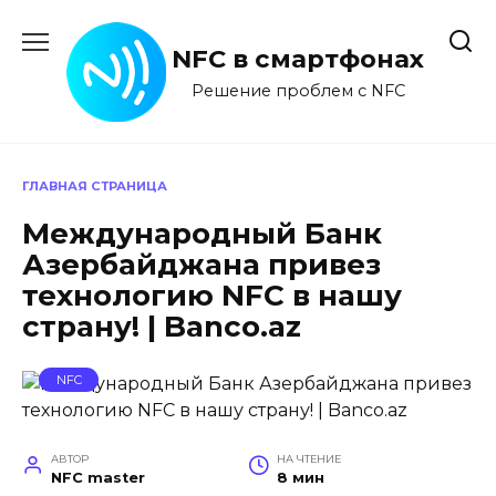
Перейти
к
NFC в смартфонах
содержанию
Решение проблем с NFC
ГЛАВНАЯ СТРАНИЦА
Международный Банк
Азербайджана привез
технологию NFC в нашу
страну! | Banco.az
NFC
АВТОР
НА ЧТЕНИЕ
NFC master
8 мин