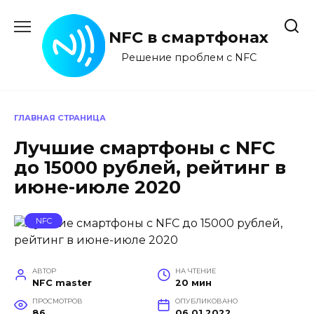
Перейти
к
NFC в смартфонах
содержанию
Решение проблем с NFC
ГЛАВНАЯ СТРАНИЦА
Лучшие смартфоны с NFC
до 15000 рублей, рейтинг в
июне-июле 2020
NFC
АВТОР
НА ЧТЕНИЕ
NFC master
20 мин
ПРОСМОТРОВ
ОПУБЛИКОВАНО
86
06.01.2022