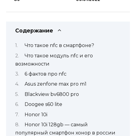
Содержание
Что такое nfc в смартфоне?
Что такое модуль nfc и его
возможности
6 фактов про nfc
Asus zenfone max pro m1
Blackview bv6800 pro
Doogee s60 lite
Honor 10i
Honor 10i 128gb — самый
популярный смартфон хонор в россии