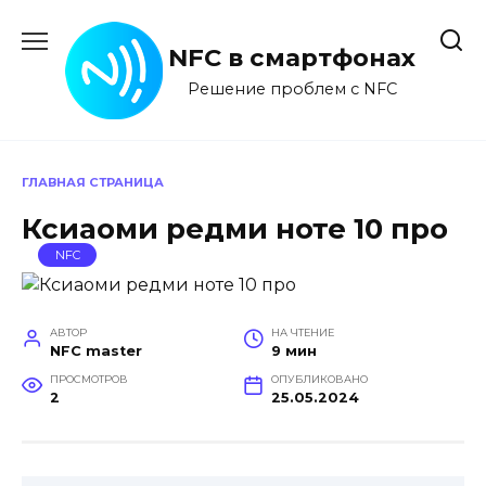
Перейти
к
NFC в смартфонах
содержанию
Решение проблем с NFC
ГЛАВНАЯ СТРАНИЦА
Ксиаоми редми ноте 10 про
NFC
АВТОР
НА ЧТЕНИЕ
NFC master
9 мин
ПРОСМОТРОВ
ОПУБЛИКОВАНО
2
25.05.2024