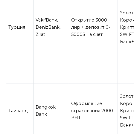
Золот
VakifBank,
Открытие 3000
Корон
Турция
DenizBank,
лир + депозит 0-
Крипт
Zirat
5000$ на счет
SWIFT
Банк
Золот
Оформление
Корон
Bangkok
Таиланд
страхования 7000
Крипт
Bank
BHT
SWIFT
Банк