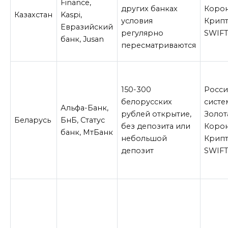
Finance,
других банках
Корон
Казахстан
Kaspi,
условия
Крипт
Евразийский
регулярно
SWIF
банк, Jusan
пересматриваются
150-300
Росси
белорусских
систе
Альфа-Банк,
рублей открытие,
Золот
Беларусь
БнБ, Статус
без депозита или
Корон
банк, МтБанк
небольшой
Крипт
депозит
SWIF