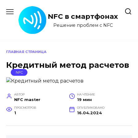
Перейти
к
NFC в смартфонах
содержанию
Решение проблем с NFC
ГЛАВНАЯ СТРАНИЦА
Кредитный метод расчетов
NFC
АВТОР
НА ЧТЕНИЕ
NFC master
19 мин
ПРОСМОТРОВ
ОПУБЛИКОВАНО
1
16.04.2024