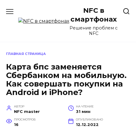
Перейти
NFC в
к
содержанию
смартфонах
Решение проблем с
NFC
ГЛАВНАЯ СТРАНИЦА
Карта бпс заменяется
Сбербанком на мобильную.
Как совершать покупки на
Android и iPhone?
АВТОР
НА ЧТЕНИЕ
NFC master
31 мин
ПРОСМОТРОВ
ОПУБЛИКОВАНО
16
12.12.2022