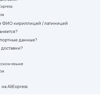
Express
за
е ФИО кириллицей / латиницей
аняется?
спортные данные?
 доставки?
сском языке
ра
на AliExpress