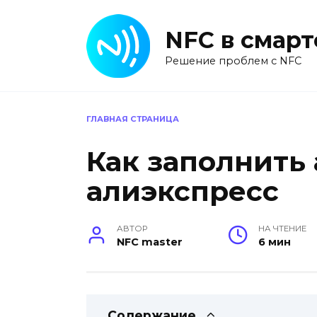
Перейти
к
NFC в смар
содержанию
Решение проблем с NFC
ГЛАВНАЯ СТРАНИЦА
Как заполнить 
алиэкспресс
АВТОР
НА ЧТЕНИЕ
NFC master
6 мин
Содержание