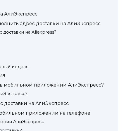
на АлиЭкспресс
полнить адрес доставки на АлиЭкспресс
 доставки на Aliexpress?
товый индекс
ия
и в мобильном приложении АлиЭкспресс?
лиЭкспресс?
с доставки на АлиЭкспресс
мобильном приложении на телефоне
жении АлиЭкспресс
доставки?