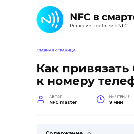
Перейти
к
NFC в смар
содержанию
Решение проблем с NFC
ГЛАВНАЯ СТРАНИЦА
Как привязать
к номеру теле
АВТОР
НА ЧТЕНИЕ
NFC master
9 мин
Содержание