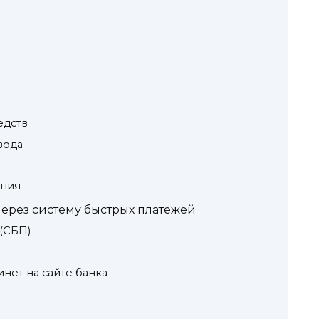
едств
вода
ания
ерез систему быстрых платежей
(СБП)
нет на сайте банка
а