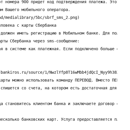
от номера 900 придет код подтверждения платежа. Этот код 
м Вашего мобильного оператора.

d/medialibrary/5bc/sbrf_sms_2.png)

ловека с карты Сбербанка

 должен иметь регистрацию в Мобильном банке. Для получате
рты Сбербанка через sms-сообщение:

ая в системе как платежная. Если подключено больше одной 
bankiros.ru/source/1/NwzlYfp8T16wMbb4jdQcI_Nyy9h38ZM_.jp
карты можно использовать команду ПЕРЕВОД. Вместо ПЕРЕВОД 
спишется со счета, на котором есть достаточная для совер
да становитесь клиентом банка и заключаете договор обслуж
есколько банковских карт. Услуга предоставляется платно.