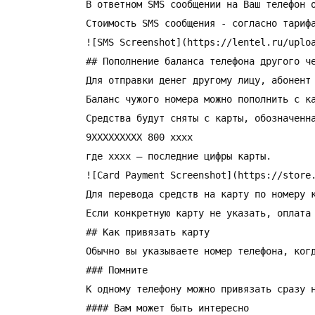
В ответном SMS сообщении на Ваш телефон 
Стоимость SMS сообщения - согласно тарифа
![SMS Screenshot](https://lentel.ru/uploa
## Пополнение баланса телефона другого че
Для отправки денег другому лицу, абонент
Баланс чужого номера можно пополнить с ка
Средства будут сняты с карты, обозначенн
9ХХXXXXXXX 800 xxxx

где xxxx – последние цифры карты.

![Card Payment Screenshot](https://store.
Для перевода средств на карту по номеру 
Если конкретную карту не указать, оплата 
## Как привязать карту

Обычно вы указываете номер телефона, ког
### Помните

К одному телефону можно привязать сразу н
#### Вам может быть интересно
