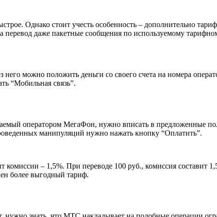
быстрое. Однако стоит учесть особенность – дополнительно тари
а перевод даже пакетные сообщения по используемому тарифном
з него можно положить деньги со своего счета на номера опера
ать “Мобильная связь”.
ваемый оператором МегаФон, нужно вписать в предложенные пол
проведенных манипуляций нужно нажать кнопку “Оплатить”.
т комиссии – 1,5%. При переводе 100 руб., комиссия составит 1
лен более выгодный тариф.
ет, нужно знать, что МТС накладывает на подобные операции огр