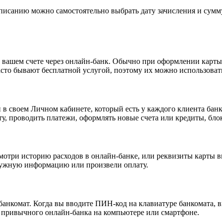
исанию можно самостоятельно выбрать дату зачисления и сумму 
а вашем счете через онлайн-банк. Обычно при оформлении кар
часто бывают бесплатной услугой, поэтому их можно использов
в своем Личном кабинете, который есть у каждого клиента банка
ту, проводить платежи, оформлять новые счета или кредиты, бло
смотри историю расходов в онлайн-банке, или реквизиты карты в
нужную информацию или произвели оплату.
банкомат. Когда вы вводите ПИН-код на клавиатуре банкомата, 
т привычного онлайн-банка на компьютере или смартфоне.