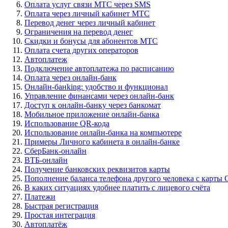
Оплата услуг связи МТС через SMS
Оплата через личный кабинет МТС
Перевод денег через личный кабинет
Ограничения на перевод денег
Скидки и бонусы для абонентов МТС
Оплата счета других операторов
Автоплатеж
Подключение автоплатежа по расписанию
Оплата через онлайн-банк
Онлайн-банking: удобство и функционал
Управление финансами через онлайн-банк
Доступ к онлайн-банку через банкомат
Мобильное приложение онлайн-банка
Использование QR-кода
Использование онлайн-банка на компьютере
Примеры Личного кабинета в онлайн-банке
СберБанк-онлайн
ВТБ-онлайн
Получение банковских реквизитов карты
Пополнение баланса телефона другого человека с карты 
В каких ситуациях удобнее платить с лицевого счёта
Платежи
Быстрая регистрация
Простая интеграция
Автоплатёж