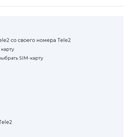
ele2 со своего номера Tele2
 карту
выбрать SIM-карту
ы
Tele2