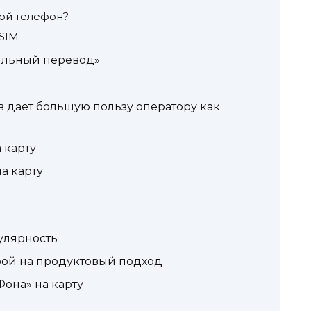
гой телефон?
eSIM
ильный перевод»
и
 дает большую пользу оператору как
 карту
а карту
улярность
рой на продуктовый подход
Фона» на карту