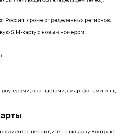
леком (являющегося владельцем Теле2).
вся Россия, кроме определенных регионов.
овую SIM-карту с новым номером.
ц
 роутерами, планшетами, смартфонами и т.д.
карты
х клиентов перейдите на вкладку Контракт.