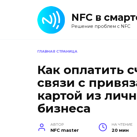
Перейти
к
NFC в смар
содержанию
Решение проблем с NFC
ГЛАВНАЯ СТРАНИЦА
Как оплатить с
связи с привя
картой из личн
бизнеса
АВТОР
НА ЧТЕНИЕ
NFC master
20 мин