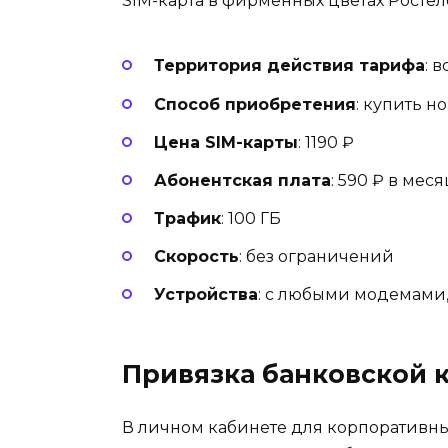
SIM-карта в фирменных цветах Росте
Территория действия тарифа
: 
Способ приобретения
: купить н
Цена SIM-карты
: 1190 ₽
Абонентская плата
: 590 ₽ в меся
Трафик
: 100 ГБ
Скорость
: без ограничений
Устройства
: с любыми модемами,
Привязка банковской 
В личном кабинете для корпоративны