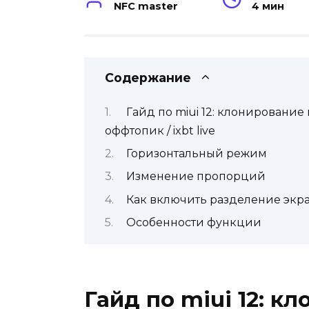
NFC master
4 мин
Содержание
Гайд по miui 12: клонировани
оффтопик / ixbt live
Горизонтальный режим
Изменение пропорций
Как включить разделение экрана
Особенности функции
Гайд по miui 12: к