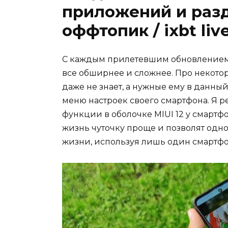
приложений и разд
оффтопик / ixbt liv
С каждым прилетевшим обновлением
все обширнее и сложнее. Про некото
даже не знает, а нужные ему в данны
меню настроек своего смартфона. Я р
функции в оболочке MIUI 12 у смартф
жизнь чуточку проще и позволят од
жизни, используя лишь один смартфо