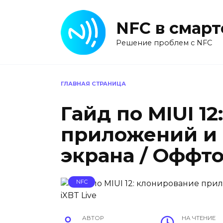
Перейти
к
NFC в смар
содержанию
Решение проблем с NFC
ГЛАВНАЯ СТРАНИЦА
Гайд по MIUI 1
приложений и
экрана / Оффто
NFC
АВТОР
НА ЧТЕНИЕ