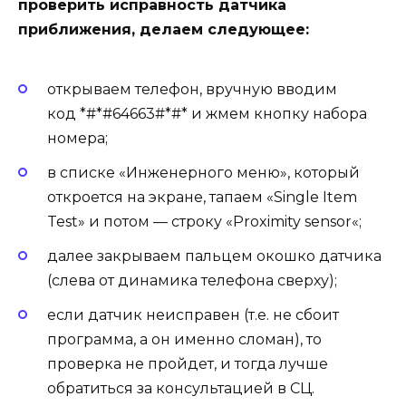
проверить исправность датчика
приближения, делаем следующее:
открываем телефон, вручную вводим
код
*#*#64663#*#*
и жмем кнопку набора
номера;
в списке «Инженерного меню», который
откроется на экране, тапаем «
Single Item
Test
» и потом — строку «
Proximity sensor
«;
далее закрываем пальцем окошко датчика
(слева от динамика телефона сверху);
если датчик неисправен (т.е. не сбоит
программа, а он именно сломан), то
проверка не пройдет, и тогда лучше
обратиться за консультацией в СЦ.