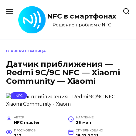
Перейти
к
NFC в смартфонах
содержанию
Решение проблем с NFC
ГЛАВНАЯ СТРАНИЦА
Датчик приближения —
Redmi 9C/9C NFC — Xiaomi
Community — Xiaomi
NFC
АВТОР
НА ЧТЕНИЕ
NFC master
25 мин
ПРОСМОТРОВ
ОПУБЛИКОВАНО
217
18.12.2021