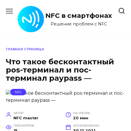
Перейти
к
NFC в смартфонах
содержанию
Решение проблем с NFC
ГЛАВНАЯ СТРАНИЦА
Что такое бесконтактный
pos-терминал и пос-
терминал paypass —
NFC
АВТОР
НА ЧТЕНИЕ
NFC master
20 мин
ПРОСМОТРОВ
ОПУБЛИКОВАНО
15
30.12.2021