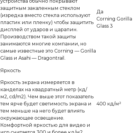
устройства обычно покрывают
защитным закаленным стеклом
Да
(изредка вместо стекла используют
Corning Gorilla
пластик или пленку) чтобы защитить
Glass 3
дисплей от ударов и царапин.
Производством такой защиты
занимаются многие компании, но
самые известные это Corning — Gorilla
Glass и Asahi — Dragontrail.
Яркость
Яркость экрана измеряется в
канделах на квадратный метр (кд/
м2, cd/m2). Чем выше этот показатель
тем ярче будет светимость экрана и
400 кд/м²
тем меньше на него будет влиять
окружающее освещение.
Комфортной яркостью для видео и
игр считается 300 и более кд/м2.