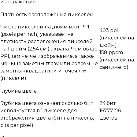
изображение.
Плотность расположения пикселей
Число пикселей на дюйм или PPI
403 ppi
(pixels per inch) указывает на
(пикселей на
плотность расположения пикселей
дюйм)
на 1 дюйм (2.54 см.) экрана. Чем выше
158 ppcm
PPI, тем четче изображение, а также
(пикселей на
меньше заметны глазу или совсем не
сантиметр)
заметны «квадратики и точечки»
(пиксели).
Глубина цвета
Глубина цвета означает сколько бит
24 бит
используется в 1 пикселе для
16777216
отображения цвета (бит на пиксель,
цветов
bits per pixel).