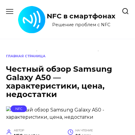
Перейти
к
NFC в смартфонах
содержанию
Решение проблем с NFC
ГЛАВНАЯ СТРАНИЦА
Честный обзор Samsung
Galaxy A50 —
характеристики, цена,
недостатки
NFC
АВТОР
НА ЧТЕНИЕ