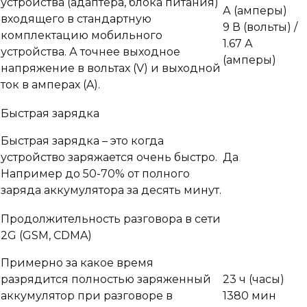
устройства (адаптера, блока питания)
А
(амперы)
входящего в стандартную
9 В
(вольты)
/
комплектацию мобильного
1.67 А
устройства. А точнее выходное
(амперы)
напряжение в вольтах (V) и выходной
ток в амперах (A).
Быстрая зарядка
Быстрая зарядка – это когда
устройство заряжается очень быстро.
Да
Например до 50-70% от полного
заряда аккумулятора за десять минут.
Продолжительность разговора в сети
2G (GSM, CDMA)
Примерно за какое время
разрядится полностью заряженный
23 ч
(часы)
аккумулятор при разговоре в
1380 мин