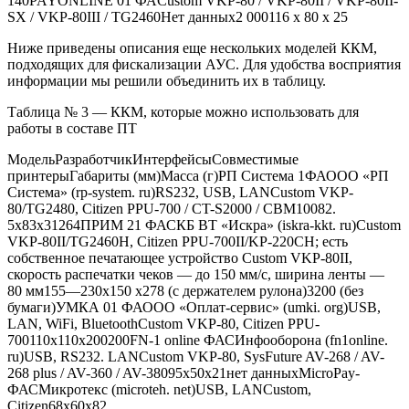
140PAYONLINE 01 ФАCustom VKP-80 / VKP-80II / VKP-80II-
SX / VKP-80III / TG2460Нет данных2 000116 х 80 х 25
Ниже приведены описания еще нескольких моделей ККМ,
подходящих для фискализации АУС. Для удобства восприятия
информации мы решили объединить их в таблицу.
Таблица № 3 — ККМ, которые можно использовать для
работы в составе ПТ
МодельРазработчикИнтерфейсыСовместимые
принтерыГабариты (мм)Масса (г)РП Система 1ФАООО «РП
Система» (rp-system. ru)RS232, USB, LANCustom VKP-
80/TG2480, Citizen PPU-700 / CT-S2000 / CBM10082.
5x83x31264ПРИМ 21 ФАСКБ ВТ «Искра» (iskra-kkt. ru)Custom
VKP-80II/TG2460H, Citizen PPU-700II/KP-220CH; есть
собственное печатающее устройство Custom VKP-80II,
скорость распечатки чеков — до 150 мм/с, ширина ленты —
80 мм155—230х150 х278 (с держателем рулона)3200 (без
бумаги)УМКА 01 ФАООО «Оплат-сервис» (umki. org)USB,
LAN, WiFi, BluetoothCustom VKP-80, Citizen PPU-
700110х110х200200FN-1 online ФАСИнфооборона (fn1online.
ru)USB, RS232. LANCustom VKP-80, SysFuture AV-268 / AV-
268 plus / AV-360 / AV-38095x50x21нет данныхMicroPay-
ФАСМикротекс (microteh. net)USB, LANCustom,
Citizen68х60х82