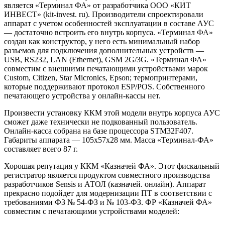
является «Терминал ФА» от разработчика ООО «КИТ
ИНВЕСТ» (kit-invest. ru). Производители спроектировали
аппарат с учетом особенностей эксплуатации в составе АУС
— достаточно встроить его внутрь корпуса. «Терминал ФА»
создан как конструктор, у него есть минимальный набор
разъемов для подключения дополнительных устройств —
USB, RS232, LAN (Ethernet), GSM 2G/3G. «Терминал ФА»
совместим с внешними печатающими устройствами марок
Custom, Citizen, Star Micronics, Epson; термопринтерами,
которые поддерживают протокол ESP/POS. Собственного
печатающего устройства у онлайн-кассы нет.
Произвести установку ККМ этой модели внутрь корпуса АУС
сможет даже технически не подкованный пользователь.
Онлайн-касса собрана на базе процессора STM32F407.
Габариты аппарата — 105x57x28 мм. Масса «Терминал-ФА»
составляет всего 87 г.
Хорошая репутация у ККМ «Казначей ФА». Этот фискальный
регистратор является продуктом совместного производства
разработчиков Sensis и АТОЛ (казначей. онлайн). Аппарат
прекрасно подойдет для модернизации ПТ в соответствии с
требованиями ФЗ № 54-ФЗ и № 103-ФЗ. ФР «Казначей ФА»
совместим с печатающими устройствами моделей: