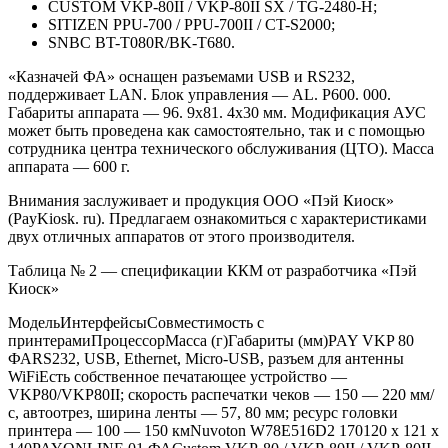
CUSTOM VKP-80II / VKP-80II SX / TG-2480-H;
SITIZEN PPU-700 / PPU-700II / CT-S2000;
SNBC BT-T080R/BK-T680.
«Казначей ФА» оснащен разъемами USB и RS232,
поддерживает LAN. Блок управления — AL. P600. 000.
Габариты аппарата — 96. 9х81. 4х30 мм. Модификация АУС
может быть проведена как самостоятельно, так и с помощью
сотрудника центра технического обслуживания (ЦТО). Масса
аппарата — 600 г.
Внимания заслуживает и продукция ООО «Пэй Киоск»
(PayKiosk. ru). Предлагаем ознакомиться с характеристиками
двух отличных аппаратов от этого производителя.
Таблица № 2 — спецификации ККМ от разработчика «Пэй
Киоск»
МодельИнтерфейсыСовместимость с
принтерамиПроцессорМасса (г)Габариты (мм)PAY VKP 80
ФАRS232, USB, Ethernet, Micro-USB, разъем для антенны
WiFiЕсть собственное печатающее устройство —
VKP80/VKP80II; скорость распечатки чеков — 150 — 220 мм/
с, автоотрез, ширина ленты — 57, 80 мм; ресурс головки
принтера — 100 — 150 кмNuvoton W78E516D2 170120 х 121 х