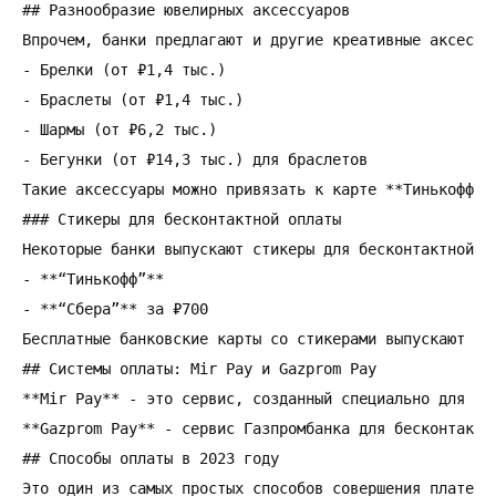
## Pазнообразие ювелирных аксессуаров

Впрочем, банки предлагают и другие креативные аксессу
- Брелки (от ₽1,4 тыс.)

- Браслеты (от ₽1,4 тыс.)

- Шармы (от ₽6,2 тыс.)

- Бегунки (от ₽14,3 тыс.) для браслетов

Такие аксессуары можно привязать к карте **Тинькофф**
### Стикеры для бесконтактной оплаты

Некоторые банки выпускают стикеры для бесконтактной о
- **“Тинькофф”**

- **“Сбера”** за ₽700

Бесплатные банковские карты со стикерами выпускают **А
## Системы оплаты: Mir Pay и Gazprom Pay

**Mir Pay** - это сервис, созданный специально для бе
**Gazprom Pay** - сервис Газпромбанка для бесконтактн
## Способы оплаты в 2023 году

Это один из самых простых способов совершения платеже