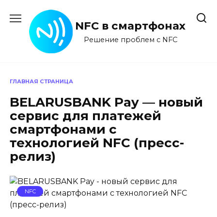
Перейти
к
NFC в смартфонах
содержанию
Решение проблем с NFC
ГЛАВНАЯ СТРАНИЦА
BELARUSBANK Pay — новый
сервис для платежей
смартфонами с
технологией NFC (пресс-
релиз)
NFC