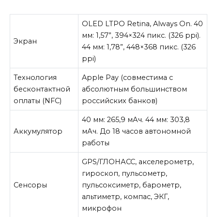
OLED LTPO Retina, Always On. 40
мм: 1,57”, 394×324 пикс. (326 ppi).
Экран
44 мм: 1,78”, 448×368 пикс. (326
ppi)
Технология
Apple
Pay
(совместима с
бесконтактной
абсолютным большинством
оплаты (NFC)
российских банков)
40 мм: 265,9 мАч. 44 мм: 303,8
Аккумулятор
мАч. До 18 часов автономной
работы
GPS/ГЛОНАСС, акселерометр,
гироскоп, пульсометр,
Сенсоры
пульсоксиметр, барометр,
альтиметр, компас, ЭКГ,
микрофон