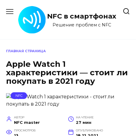
Перейти
к
NFC в смартфонах
содержанию
Решение проблем с NFC
ГЛАВНАЯ СТРАНИЦА
Apple Watch 1
характеристики — стоит ли
покупать в 2021 году
NFC
АВТОР
НА ЧТЕНИЕ
NFC master
27 мин
ПРОСМОТРОВ
ОПУБЛИКОВАНО
13
18.12.2021