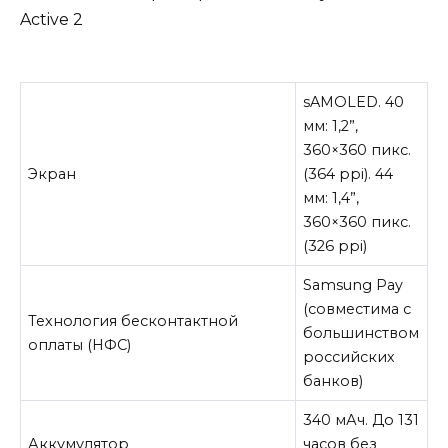
Active 2
sAMOLED. 40
мм: 1,2”,
360×360 пикс.
Экран
(364 ppi). 44
мм: 1,4”,
360×360 пикс.
(326 ppi)
Samsung Pay
(совместима с
Технология бесконтактной
большинством
оплаты (НФС)
российских
банков)
340 мАч. До 131
Аккумулятор
часов без