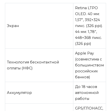
Retina LTPO
OLED. 40 мм:
1,57”, 392×324
Экран
пикс. (326 ppi).
44 мм: 1,78”,
448×368 пикс.
(326 ppi)
Apple Pay
(совместима с
Технология бесконтактной
большинством
оплаты (НФС)
российских
банков)
До 18 часов
Аккумулятор
автономной
работы
GPS/ГЛОНАСС,