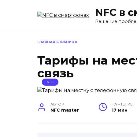
Перейти
NFC в 
к
содержанию
Решение пробле
ГЛАВНАЯ СТРАНИЦА
Тарифы на ме
связь
NFC
АВТОР
НА ЧТЕНИЕ
NFC master
17 мин