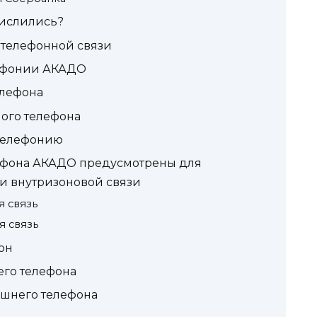
числились?
телефонной связи
ефонии АКАДО
елефона
ого телефона
-телефонию
ефона АКАДО предусмотрены для
и внутризоновой связи
 связь
 связь
он
его телефона
шнего телефона