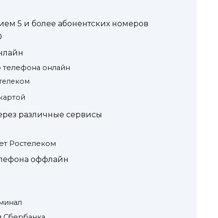
ием 5 и более абонентских номеров
0
нлайн
 телефона онлайн
стелеком
 картой
ерез различные сервисы
ет Ростелеком
елефона оффлайн
рминал
и Сбербанка