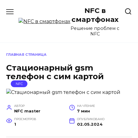
Перейти
NFC в
к
содержанию
смартфонах
Решение проблем с
NFC
ГЛАВНАЯ СТРАНИЦА
Стационарный gsm
телефон с сим картой
NFC
АВТОР
НА ЧТЕНИЕ
NFC master
7 мин
ПРОСМОТРОВ
ОПУБЛИКОВАНО
1
02.05.2024