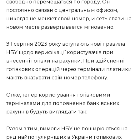
свободно перемещаться по городу. Он
постоянно связан с центральным офисом,
никогда не меняет свой номер, и сеть связи на
новом месте развертывается мгновенно.
З 1 серпня 2023 року вступають нові правила
НБУ щодо верифікації користувачів при
внесенні готівки на рахунки. При здійсненні
готівкових операцій через термінали платники
мають вказувати свій номер телефону.
Отже, тепер користування готівковими
терміналами для поповнення банківських
рахунків будуть виглядати так:
Разом з тим, вимоги НБУ не поширюються на
ряд найпопулярніших в України готівкових