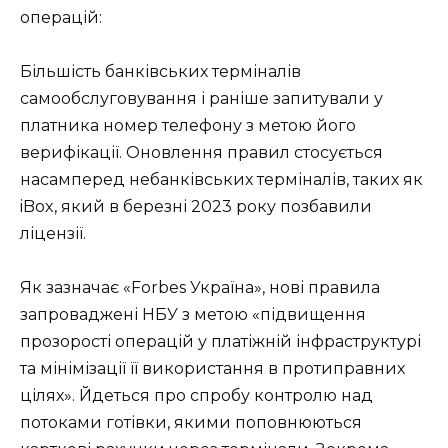
операцій:
Більшість банківських терміналів
самообслуговування і раніше запитували у
платника номер телефону з метою його
верифікації. Оновлення правил стосується
насамперед небанківських терміналів, таких як
iBox, який в березні 2023 року позбавили
ліцензії.
Як зазначає «Forbes Україна», нові правила
запроваджені НБУ з метою «підвищення
прозорості операцій у платіжній інфраструктурі
та мінімізації її використання в протиправних
цілях». Йдеться про спробу контролю над
потоками готівки, якими поповнюються