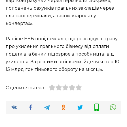
карткові рахунки через термінали. Зокрема,
поповнень рахунків гральних закладів через
платіжні термінали, а також «зарплат у
конвертах».
Раніше БЕБ повідомляло, що розслідує справу
про ухилення грального бізнесу від сплати
податків, а банки підозрює в пособництві від
ухилення. За різними оцінками, йдеться про 10-
15 млрд грн тіньового обороту на місяць.
Оцените статью