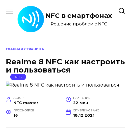
Перейти
к
NFC в смартфонах
содержанию
Решение проблем с NFC
ГЛАВНАЯ СТРАНИЦА
Realme 8 NFC как настроить
и пользоваться
NFC
АВТОР
НА ЧТЕНИЕ
NFC master
22 мин
ПРОСМОТРОВ
ОПУБЛИКОВАНО
16
18.12.2021