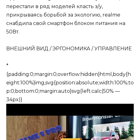
перестали в ряд моделей класть з/у,
прикрываясь борьбой за экологию, realme
снабдила свой смартфон блоком питания на
50Вт.
ВНЕШНИЙ ВИД / ЭРГОНОМИКА / УПРАВЛЕНИЕ
*
{padding:0;margin:0;overflow:hidden}html,body{h
eight:100%}img,svg{position:absolute;width:100%;to
p:0;bottom:0;margin:auto}svg{left:calc(50% —
34px)}