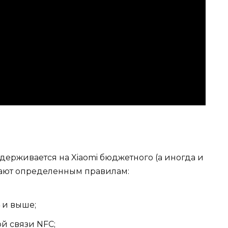
оддерживается на Xiaomi бюджетного (а иногда и
ечают определенным правилам:
 и выше;
й связи NFC;