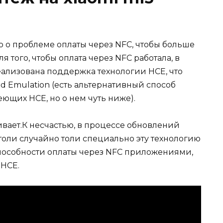
о проблеме оплаты через NFC, чтобы больше
я того, чтобы оплата через NFC работала, в
еализована поддержка технологии HCE, что
d Emulation (есть альтернативный способ
еющих HCE, но о нем чуть ниже).
вает.К несчастью, в процессе обновлений
толи случайно толи специально эту технологию
пособности оплаты через NFC приложениями,
 HCE.