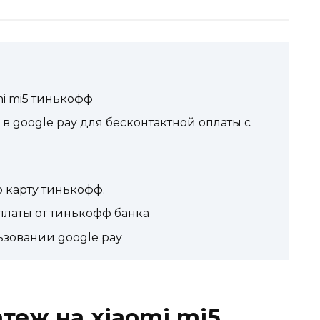
mi mi5 тинькофф
в google pay для бесконтактной оплаты с
 карту тинькофф.
платы от тинькофф банка
зовании google pay
теж на xiaomi mi5