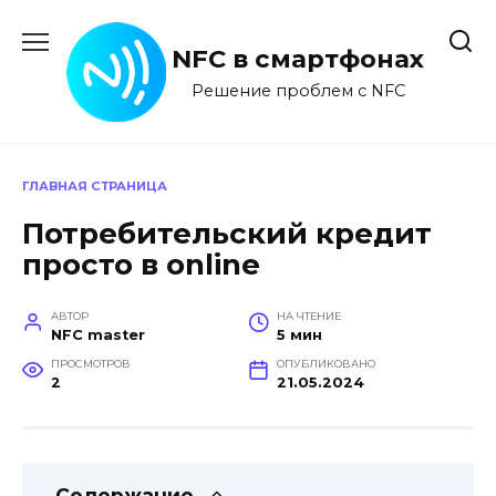
Перейти
к
NFC в смартфонах
содержанию
Решение проблем с NFC
ГЛАВНАЯ СТРАНИЦА
Потребительский кредит
просто в online
АВТОР
НА ЧТЕНИЕ
NFC master
5 мин
ПРОСМОТРОВ
ОПУБЛИКОВАНО
2
21.05.2024
Содержание