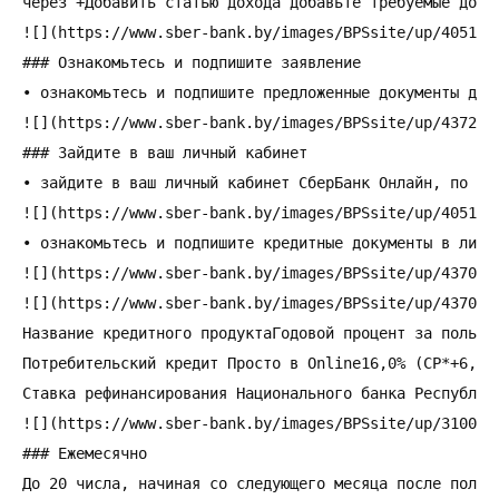
через +Добавить статью дохода добавьте требуемые доход
![](https://www.sber-bank.by/images/BPSsite/up/40513/L
### Ознакомьтесь и подпишите заявление

• ознакомьтесь и подпишите предложенные документы для 
![](https://www.sber-bank.by/images/BPSsite/up/43723/L
### Зайдите в ваш личный кабинет

• зайдите в ваш личный кабинет СберБанк Онлайн, по ссы
![](https://www.sber-bank.by/images/BPSsite/up/40515/L
• ознакомьтесь и подпишите кредитные документы в лично
![](https://www.sber-bank.by/images/BPSsite/up/43703/L
![](https://www.sber-bank.by/images/BPSsite/up/43704/L
Название кредитного продуктаГодовой процент за пользов
Потребительский кредит Просто в Online16,0% (СР*+6,5 п
Ставка рефинансирования Национального банка Республик
![](https://www.sber-bank.by/images/BPSsite/up/31005/F
### Ежемесячно

До 20 числа, начиная со следующего месяца после получе