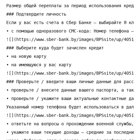
Размер общей переплаты за период использования кредит
### Подтвердите личность

Если у вас есть счета в Сбер Банке – выбирайте Я клиен
• с помощью одноразового СМС-кода: Номер телефона – в
![](https://www.sber-bank.by/images/BPSsite/up/40510/L
### Выберите куда будет зачислен кредит

• на новую карту

• на имеющуюся у вас карту

![](https://www.sber-bank.by/images/BPSsite/up/40511/L
### Проверьте / введите ваши личные данные для рассмот
• проверьте / внесите данные вашего паспорта, а также
• проверьте / укажите ваши актуальные контактные данн
Указанный номер телефона будет использоваться в дальне
![](https://www.sber-bank.by/images/BPSsite/up/40512/L
• ответьте на вопросы о прохождении военной службы, о 
• укажите ваши текущие доходы – средние за последние 3