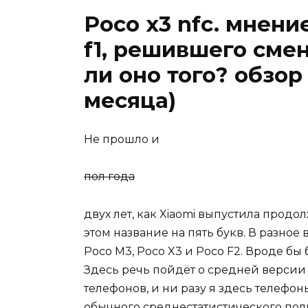
Poco x3 nfc. мнен
f1, решившего смен
ли оно того? обзо
месяца)
Не прошло и
пол года
двух лет, как Xiaomi выпустила прод
этом название на пять букв. В разно
Poco М3, Poco X3 и Poco F2. Вроде бы б
Здесь речь пойдёт о средней версии
телефонов, и ни разу я здесь телефоны
обычного среднестатистического пол