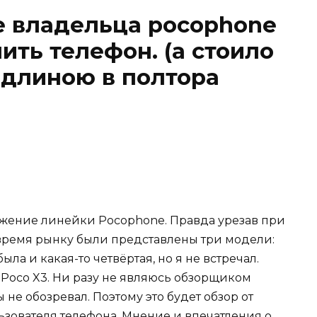
ие владельца pocophone
ить телефон. (а стоило
р длиною в полтора
олжение линейки Pocophone. Правда урезав при
е время рынку были представлены три модели:
ыла и какая-то четвёртая, но я не встречал.
 Poco X3. Ни разу не являюсь обзорщиком
 не обозревал. Поэтому это будет обзор от
ьзователя телефона. Мнение и впечатления о