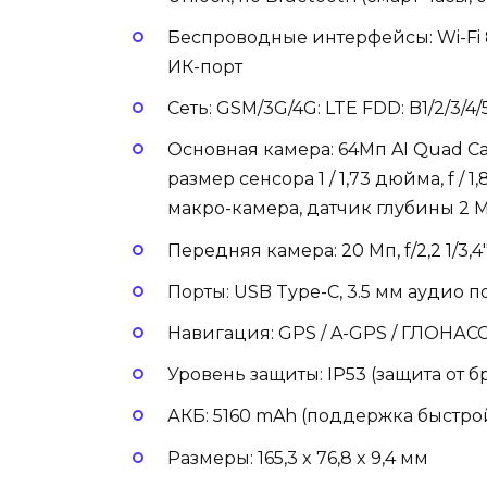
Беспроводные интерфейсы:
Wi-Fi 
ИК-порт
Сеть:
GSM/3G/4G: LTE FDD: B1/2/3/4/5
Основная камера:
64Мп AI Quad Cam
размер сенсора 1 / 1,73 дюйма, f /
макро-камера, датчик глубины 2 
Передняя камера:
20 Мп, f/2,2 1/3,4
Порты:
USB Type-C, 3.5 мм аудио п
Навигация:
GPS / A-GPS / ГЛОНАСС
Уровень защиты:
IP53 (защита от б
АКБ:
5160 mAh (поддержка быстрой
Размеры:
165,3 x 76,8 x 9,4 мм