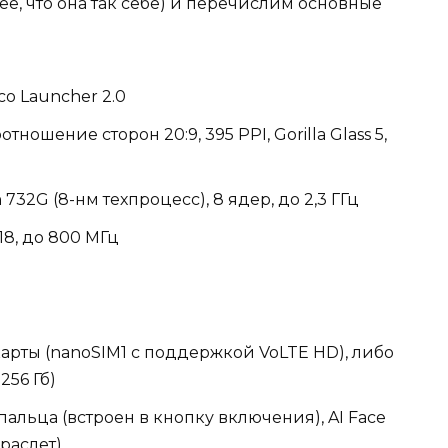
ее, что она так себе) и перечислим основные
co Launcher 2.0
оотношение сторон 20:9, 395 PPI, Gorilla Glass 5,
32G (8-нм техпроцесс), 8 ядер, до 2,3 ГГц
18, до 800 МГц
арты (nanoSIM1 с поддержкой VoLTE HD), либо
256 Гб)
пальца (встроен в кнопку включения), AI Face
браслет)