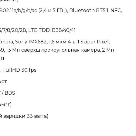
802.11a/b/g/n/ac (2,4 и 5 ГГц), Bluetooth BT5.1, NFC,
/7/8/20/28, LTE TDD: B38/40/41
era, Sony IMX682, 1,6 мкм 4-в-1 Super Pixel,
 1,89, 13 Мп сверхширокоугольная камера, 2 Мп
Мп
″, FullHD 30 fps
орт
 / BDS
рызг)
 зарядки 33 ватта)