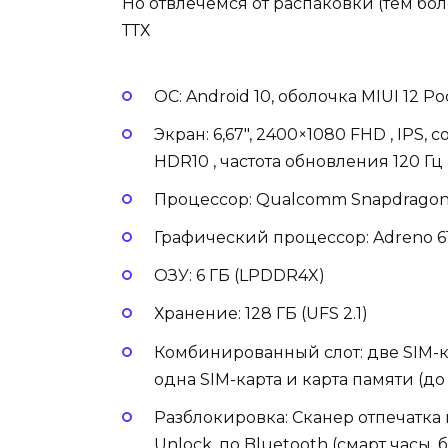
Но отвлечёмся от распаковки (тем бол
ТТХ
ОС:
Android 10, оболочка MIUI 12 Po
Экран:
6,67″, 2400×1080 FHD , IPS, с
HDR10 , частота обновления 120 Гц
Процессор:
Qualcomm Snapdragon 7
Графический процессор:
Adreno 6
ОЗУ:
6 ГБ (LPDDR4X)
Хранение:
128 ГБ (UFS 2.1)
Комбинированный слот:
две SIM-к
одна SIM-карта и карта памяти (до 
Разблокировка:
Сканер отпечатка 
Unlock, по Bluetooth (смарт часы, 