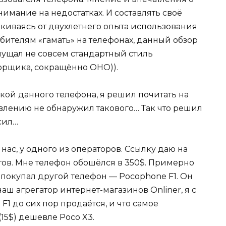
нимание на недостатках. И составлять своё
алкиваясь от двухлетнего опыта использования
юбителям «гамать» на телефонах, данный обзор
мущал не совсем стандартный стиль
зорщика, сокращённо ОНО)).
упкой данного телефона, я решил почитать на
ивлению не обнаружил такового… Так что решил
сил…
 нас, у одного из операторов. Ссылку даю на
тов. Мне телефон обошёлся в 350$. Примерно
я покупал другой телефон — Pocophone F1. Он
наш агрегатор интернет-магазинов Onliner, я с
1 до сих пор продаётся, и что самое
(15$) дешевле Poco X3.