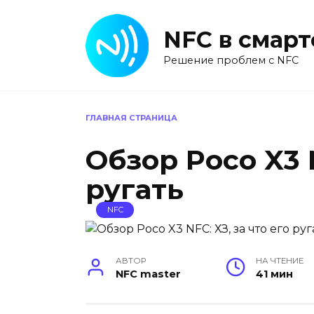
Перейти
к
NFC в смар
содержанию
Решение проблем с NFC
ГЛАВНАЯ СТРАНИЦА
Обзор Poco X3 N
ругать
NFC
АВТОР
НА ЧТЕНИЕ
NFC master
41 мин