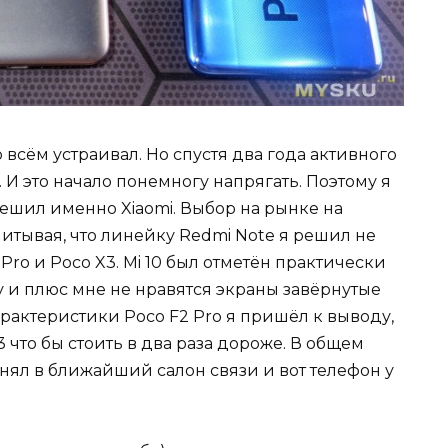
всём устраивал. Но спустя два года активного
. И это начало понемногу напрягать. Поэтому я
решил именно Xiaomi. Выбор на рынке на
итывая, что линейку Redmi Note я решил не
 Pro и Poco X3. Mi 10 был отметён практически
ну и плюс мне не нравятся экраны завёрнутые
арактеристики Poco F2 Pro я пришёл к выводу,
3 что бы стоить в два раза дороже. В общем
нял в ближайший салон связи и вот телефон у