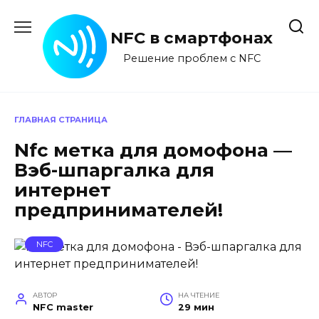
Перейти
к
NFC в смартфонах
содержанию
Решение проблем с NFC
ГЛАВНАЯ СТРАНИЦА
Nfc метка для домофона —
Вэб-шпаргалка для
интернет
предпринимателей!
NFC
АВТОР
НА ЧТЕНИЕ
NFC master
29 мин