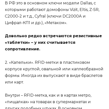
В РФ это в основном ключи модели Dallas, с
которыми работают домофоны Vizit, Eltis, Z-5R,
С2000-2 и т.д., Cyfral (ключи DC2000А и
Цифрал-КП1 и др.), «Метаком».
Довольно редко встречаются резистивные
«таблетки» – у них считывается
сопротивление.
2. «Капельки». RFID-метки в пластиковом
корпусе круглой, овальной или каплеобразной
формы. Иногда их выпускают в виде браслетов
или карт.
Внутри – RFID-метка, как и в картах метро,
«пищалках» на товарах в супермаркетах и
других подобных штуках. В основном