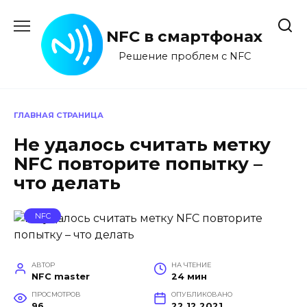
Перейти
к
NFC в смартфонах
содержанию
Решение проблем с NFC
ГЛАВНАЯ СТРАНИЦА
Не удалось считать метку
NFC повторите попытку –
что делать
NFC
АВТОР
НА ЧТЕНИЕ
NFC master
24 мин
ПРОСМОТРОВ
ОПУБЛИКОВАНО
96
22.12.2021