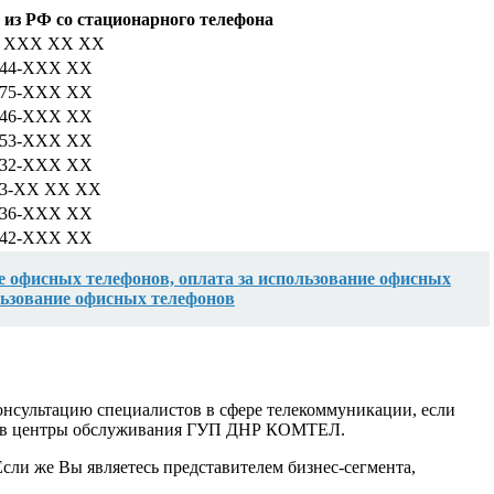
 из РФ со стационарного телефона
)- XXX XX XX
)-44-XXX XX
)-75-XXX XX
)-46-XXX XX
)-53-XXX XX
)-32-XXX XX
)-3-XX XХ XX
)-36-XXX XX
)-42-XXX XX
ие офисных телефонов, оплата за использование офисных
ользование офисных телефонов
онсультацию специалистов в сфере телекоммуникации, если
есь в центры обслуживания ГУП ДНР КОМТЕЛ.
сли же Вы являетесь представителем бизнес-сегмента,