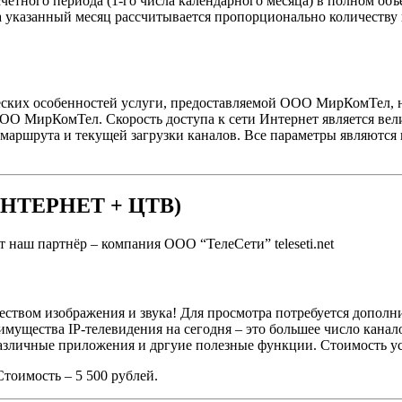
четного периода (1-го числа календарного месяца) в полном объ
за указанный месяц рассчитывается пропорционально количеству 
ческих особенностей услуги, предоставляемой ООО МирКомТел, но
 МирКомТел. Скорость доступа к сети Интернет является велич
, маршрута и текущей загрузки каналов. Все параметры являют
ТЕРНЕТ + ЦТВ)
ет наш партнёр – компания ООО “ТелеСети”
teleseti.net
еством изображения и звука! Для просмотра потребуется дополн
ущества IP-телевидения на сегодня – это большее число каналов
различные приложения и дргуие полезные функции. Стоимость 
Стоимость – 5 500 рублей.