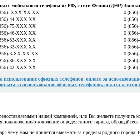
нки с мобильного телефона из РФ, с сети Феникс(ДНР)
Звонки
(856)- XXX XX XX
0 (856
(856)-44-XXX XX
0 (856
(856)-75-XXX XX
0 (856
(856)-46-XXX XX
0 (856
(856)-53-XXX XX
0 (856
(856)-32-XXX XX
0 (856
(856)-3-XX XХ XX
0 (856
(856)-36-XXX XX
0 (856
(856)-42-XXX XX
0 (856
за использование офисных телефонов, оплата за использован
 оплата за использование офисных телефонов, оплата за исп
предоставляемыми нашей компанией, или Вы желаете получить к
ется подключение/отключение определенного тарифа, обращайт
я чему Вам не придется выезжать за пределы родного города. Е