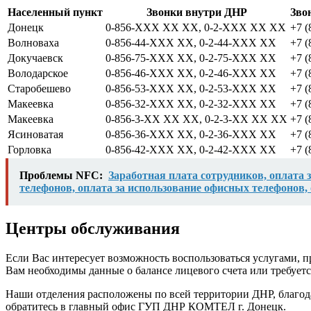
Населенный пункт
Звонки внутри ДНР
Зво
Донецк
0-856-XXX XX XX, 0-2-XXX XX XX
+7 
Волноваха
0-856-44-XXX XX, 0-2-44-XXX XX
+7 
Докучаевск
0-856-75-XXX XX, 0-2-75-XXX XX
+7 
Володарское
0-856-46-XXX XX, 0-2-46-XXX XX
+7 
Старобешево
0-856-53-XXX XX, 0-2-53-XXX XX
+7 
Макеевка
0-856-32-XXX XX, 0-2-32-XXX XX
+7 
Макеевка
0-856-3-XX XХ XX, 0-2-3-XX XХ XX
+7 
Ясиноватая
0-856-36-XXX XX, 0-2-36-XXX XX
+7 
Горловка
0-856-42-XXX XX, 0-2-42-XXX XX
+7 
Проблемы NFC:
Заработная плата сотрудников, оплата 
телефонов, оплата за использование офисных телефонов,
Центры обслуживания
Если Вас интересует возможность воспользоваться услугами, 
Вам необходимы данные о балансе лицевого счета или требу
Наши отделения расположены по всей территории ДНР, благодар
обратитесь в главный офис ГУП ДНР КОМТЕЛ г. Донецк.