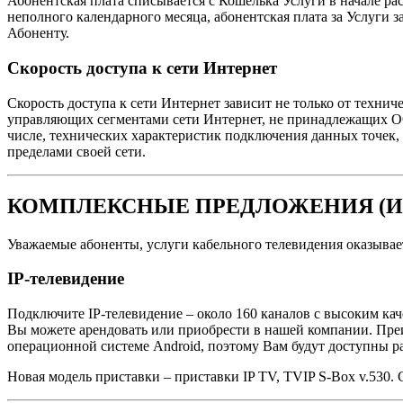
Абонентская плата списывается с Кошелька Услуги в начале рас
неполного календарного месяца, абонентская плата за Услуги 
Абоненту.
Скорость доступа к сети Интернет
Скорость доступа к сети Интернет зависит не только от техни
управляющих сегментами сети Интернет, не принадлежащих ООО
числе, технических характеристик подключения данных точек
пределами своей сети.
КОМПЛЕКСНЫЕ ПРЕДЛОЖЕНИЯ (ИН
Уважаемые абоненты, услуги кабельного телевидения оказыва
IP-телевидение
Подключите IP-телевидение – около 160 каналов с высоким кач
Вы можете арендовать или приобрести в нашей компании. Преим
операционной системе Android, поэтому Вам будут доступны 
Новая модель приставки – приставки IP TV, TVIP S-Box v.530. 