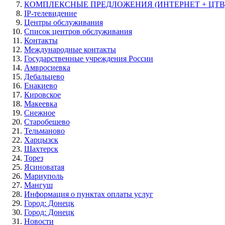
КОМПЛЕКСНЫЕ ПРЕДЛОЖЕНИЯ (ИНТЕРНЕТ + ЦТВ
IP-телевидение
Центры обслуживания
Список центров обслуживания
Контакты
Международные контакты
Государственные учреждения России
Амвросиевка
Дебальцево
Енакиево
Кировское
Макеевка
Снежное
Старобешево
Тельманово
Харцызск
Шахтерск
Торез
Ясиноватая
Мариуполь
Мангуш
Информация о пунктах оплаты услуг
Город: Донецк
Город: Донецк
Новости