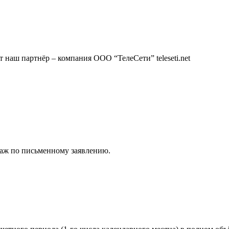
ет наш партнёр – компания ООО “ТелеСети”
teleseti.net
даж по письменному заявлению.