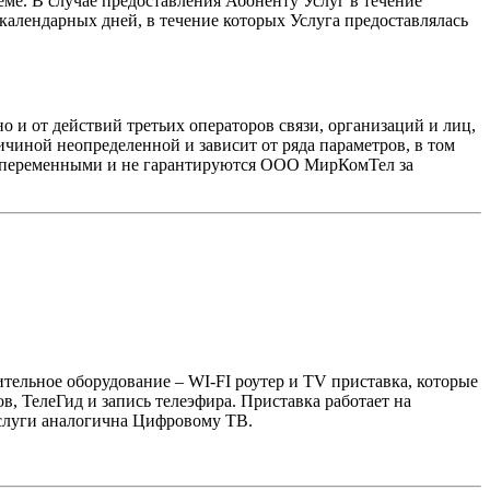
ёме. В случае предоставления Абоненту Услуг в течение
календарных дней, в течение которых Услуга предоставлялась
 и от действий третьих операторов связи, организаций и лиц,
иной неопределенной и зависит от ряда параметров, в том
ся переменными и не гарантируются ООО МирКомТел за
ительное оборудование – WI-FI роутер и TV приставка, которые
, ТелеГид и запись телеэфира. Приставка работает на
услуги аналогична Цифровому ТВ.