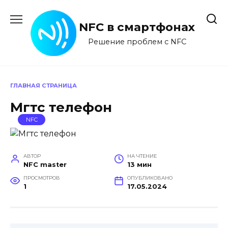
Перейти
к
NFC в смартфонах
содержанию
Решение проблем с NFC
ГЛАВНАЯ СТРАНИЦА
Мгтс телефон
NFC
АВТОР
НА ЧТЕНИЕ
NFC master
13 мин
ПРОСМОТРОВ
ОПУБЛИКОВАНО
1
17.05.2024