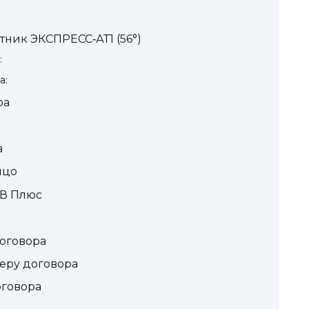
тник ЭКСПРЕСС‑АТ1 (56°)
:
а:
ра
а
ицо
В Плюс
договора
еру договора
оговора