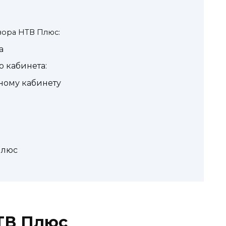
вора НТВ Плюс:
а
 кабинета:
ному кабинету
Плюс
ТВ Плюс