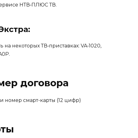
сервисе НТВ‑ПЛЮС ТВ.
Экстра:
ь на некоторых ТВ‑приставках: VA‑1020,
A0P.
мер договора
и номер смарт-карты (12 цифр)
рты